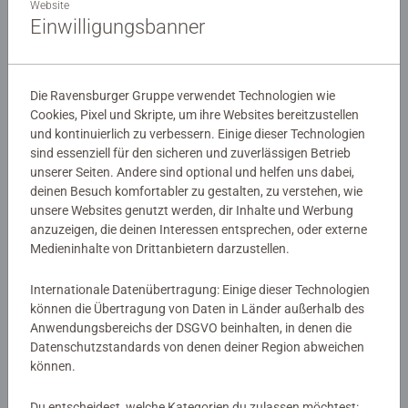
Jeden Tag eine kreative Überraschung für die Zeit bis
Website
Einwilligungsbanner
Weihnachten - für Kinder ab 7 Jahren
Details
Die Ravensburger Gruppe verwendet Technologien wie
Cookies, Pixel und Skripte, um ihre Websites bereitzustellen
Artikelnummer:
48833
und kontinuierlich zu verbessern. Einige dieser Technologien
EAN:
9783473488339
sind essenziell für den sicheren und zuverlässigen Betrieb
ISBN:
978-3-473-48833-9
unserer Seiten. Andere sind optional und helfen uns dabei,
deinen Besuch komfortabler zu gestalten, zu verstehen, wie
unsere Websites genutzt werden, dir Inhalte und Werbung
Warnhinweise und Herstellerinformation
anzuzeigen, die deinen Interessen entsprechen, oder externe
Medieninhalte von Drittanbietern darzustellen.
Ähnliche Produkte
Internationale Datenübertragung: Einige dieser Technologien
können die Übertragung von Daten in Länder außerhalb des
Anwendungsbereichs der DSGVO beinhalten, in denen die
Datenschutzstandards von denen deiner Region abweichen
Noch keine Bewertungen
können.
abgegeben
Du entscheidest, welche Kategorien du zulassen möchtest: