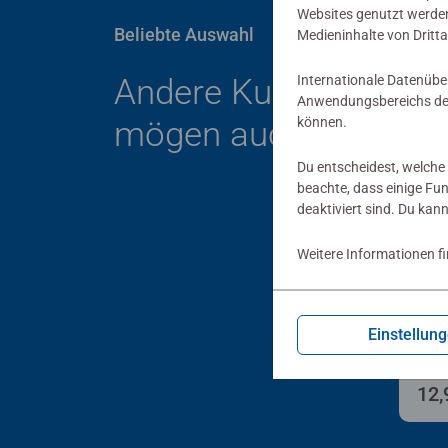
Websites genutzt werden
Beliebte Auswahl
Medieninhalte von Dritta
Internationale Datenübe
Andere Kunden
Anwendungsbereichs der
können.
mögen auch
Du entscheidest, welche 
beachte, dass einige Fu
deaktiviert sind. Du kan
Weitere Informationen f
tipto
Igg
der
Einstellun
12,