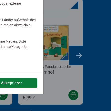
, oder externe
in Länder außerhalb des
er Region abweichen
rne Medien. Bitte
estimmte Kategorien
r
Babybücher & Pappbilderbücher
Babybücher
Mein Bauernhof
Lieblings
e Akzeptieren
5,99 €
9,99 €