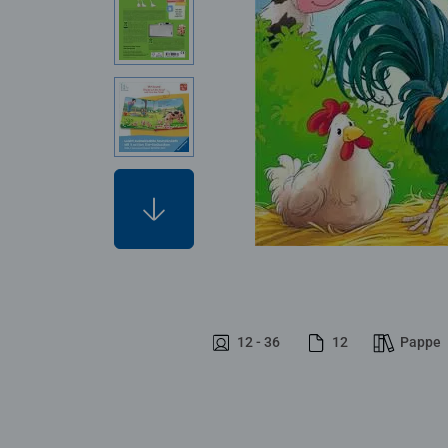
12 - 36
12
Pappe