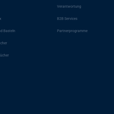
Verantwortung
x
B2B Services
d Basteln
Partnerprogramme
ücher
ücher