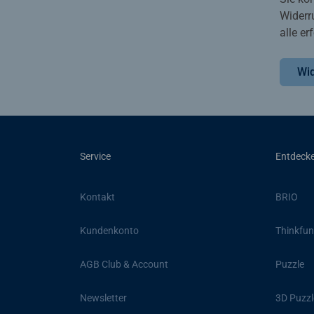
Widerr
alle e
Wid
Service
Entdeck
Kontakt
BRIO
Kundenkonto
Thinkfun
AGB Club & Account
Puzzle
Newsletter
3D Puzzl