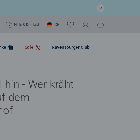
Hilfe & Kontakt
| DE
nke
Sale
Ravensburger Club
 hin - Wer kräht
uf dem
hof