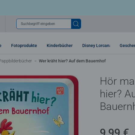
Suchbegriff eingeben
e
Fotoprodukte
Kinderbücher
Disney Lorcana
Gesche
Pappbilderbücher
Wer kräht hier? Auf dem Bauernhof
Hör mal
hier? A
Bauern
9,99 €