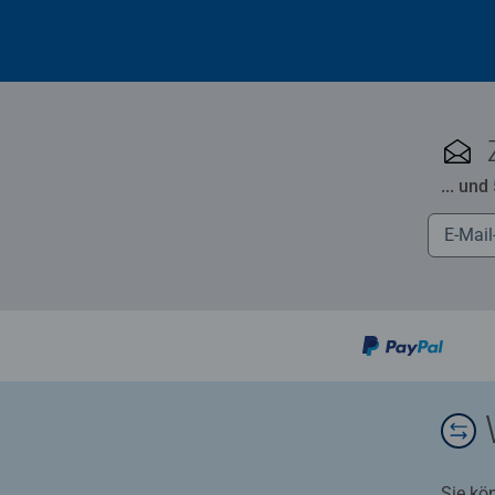
... und
Sie kö