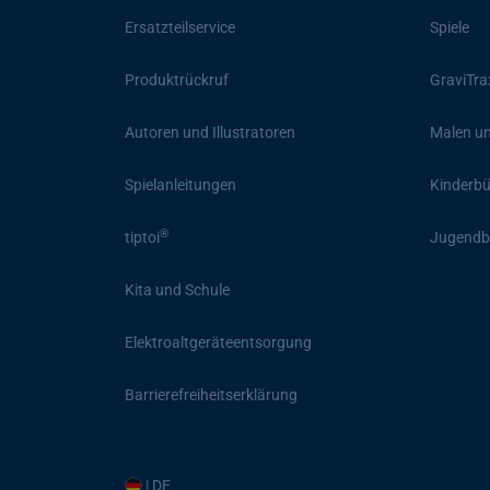
Ersatzteilservice
Spiele
Produktrückruf
GraviTra
Autoren und Illustratoren
Malen un
Spielanleitungen
Kinderb
®
tiptoi
Jugendb
Kita und Schule
Elektroaltgeräteentsorgung
Barrierefreiheitserklärung
| DE