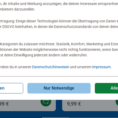
, dir Inhalte und Werbung anzuzeigen, die deinen Interessen entsprechen
nbietern darzustellen.
rtragung: Einige dieser Technologien können die Übertragung von Daten 
 DSGVO beinhalten, in denen die Datenschutzstandards von denen dein
Kategorien du zulassen möchtest: Statistik, Komfort, Marketing und Exte
nktionen der Website möglicherweise nicht richtig funktionieren, wenn b
nst deine Einwilligung jederzeit ändern oder widerrufen.
indest du in unseren
Datenschutzhinweisen
und unserem
Impressum
.
®
i
Bücher
Babybücher & Pappbilderbüche
y Igel und die Sache mit
Tiere im Wald
 Freundschaft
gen
Nur Notwendige
All
99 €
9,99 €