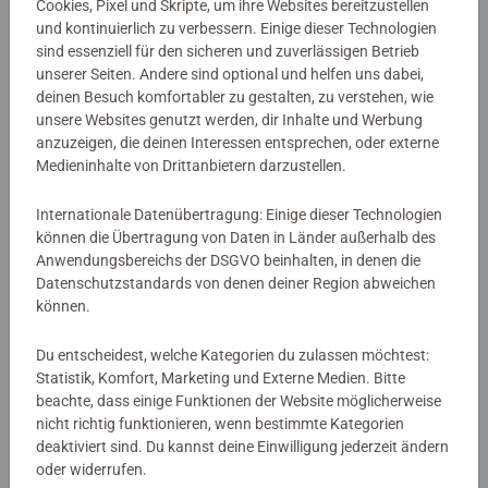
Cookies, Pixel und Skripte, um ihre Websites bereitzustellen
und kontinuierlich zu verbessern. Einige dieser Technologien
Artikelnummer:
41094
sind essenziell für den sicheren und zuverlässigen Betrieb
unserer Seiten. Andere sind optional und helfen uns dabei,
EAN:
9783473410941
deinen Besuch komfortabler zu gestalten, zu verstehen, wie
ISBN:
978-3-473-41094-1
unsere Websites genutzt werden, dir Inhalte und Werbung
anzuzeigen, die deinen Interessen entsprechen, oder externe
Warnhinweise und Herstellerinformation
Medieninhalte von Drittanbietern darzustellen.
Internationale Datenübertragung: Einige dieser Technologien
Noch keine Bewertungen
können die Übertragung von Daten in Länder außerhalb des
Anwendungsbereichs der DSGVO beinhalten, in denen die
abgegeben
Datenschutzstandards von denen deiner Region abweichen
können.
0/0
Du entscheidest, welche Kategorien du zulassen möchtest:
Statistik, Komfort, Marketing und Externe Medien. Bitte
beachte, dass einige Funktionen der Website möglicherweise
Verfasse eine Bewertung
nicht richtig funktionieren, wenn bestimmte Kategorien
deaktiviert sind. Du kannst deine Einwilligung jederzeit ändern
oder widerrufen.
Richtlinien für Bewertungen