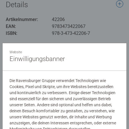
Details
Artikelnummer:
42206
EAN:
9783473422067
ISBN:
978-3-473-42206-7
Warnhinweise und Herstellerinformation
Website
Einwilligungsbanner
Noch keine Bewertungen
abgegeben
Die Ravensburger Gruppe verwendet Technologien wie
Cookies, Pixel und Skripte, um ihre Websites bereitzustellen
0/0
und kontinuierlich zu verbessern. Einige dieser Technologien
sind essenziell für den sicheren und zuverlässigen Betrieb
unserer Seiten. Andere sind optional und helfen uns dabei,
deinen Besuch komfortabler zu gestalten, zu verstehen, wie
Verfasse eine Bewertung
unsere Websites genutzt werden, dir Inhalte und Werbung
anzuzeigen, die deinen Interessen entsprechen, oder externe