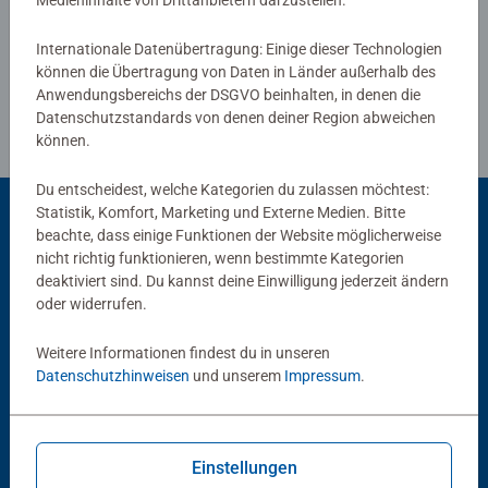
Medieninhalte von Drittanbietern darzustellen.
Richtlinien für Bewertungen
Internationale Datenübertragung: Einige dieser Technologien
können die Übertragung von Daten in Länder außerhalb des
Anwendungsbereichs der DSGVO beinhalten, in denen die
Datenschutzstandards von denen deiner Region abweichen
können.
Du entscheidest, welche Kategorien du zulassen möchtest:
Statistik, Komfort, Marketing und Externe Medien. Bitte
beachte, dass einige Funktionen der Website möglicherweise
Beliebte Auswahl
nicht richtig funktionieren, wenn bestimmte Kategorien
deaktiviert sind. Du kannst deine Einwilligung jederzeit ändern
Andere Kunden mögen auch
oder widerrufen.
Weitere Informationen findest du in unseren
Datenschutzhinweisen
und unserem
Impressum
.
Einstellungen