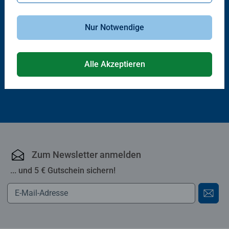
Babybücher & Pappbilderbücher
Babybücher & Pappbilderbücher
Nur Notwendige
Sachen suchen, Sachen hören:
Mein Sachen suchen
Baustelle
Wimmelbuch: Auf dem Land
Durchschnittliche Bewertung 5,0 von 5 
Alle Akzeptieren
9,99 €
10,99 €
Zum Newsletter anmelden
... und 5 € Gutschein sichern!