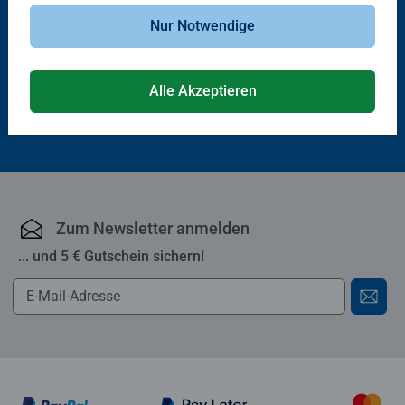
Mein Sachen suchen
Sachen suchen: Das Spiel
Wimmelbuch: Fahrzeuge im
Durchschnittliche Bewertung 4,8 von 5 
Nur Notwendige
Einsatz
10,99 €
14,99 €
Alle Akzeptieren
Zum Newsletter anmelden
... und 5 € Gutschein sichern!