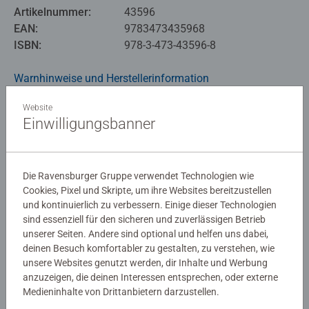
Artikelnummer:
43596
EAN:
9783473435968
ISBN:
978-3-473-43596-8
Warnhinweise und Herstellerinformation
Website
Einwilligungsbanner
Noch keine Bewertungen
abgegeben
Die Ravensburger Gruppe verwendet Technologien wie
0/0
Cookies, Pixel und Skripte, um ihre Websites bereitzustellen
und kontinuierlich zu verbessern. Einige dieser Technologien
sind essenziell für den sicheren und zuverlässigen Betrieb
unserer Seiten. Andere sind optional und helfen uns dabei,
Verfasse eine Bewertung
deinen Besuch komfortabler zu gestalten, zu verstehen, wie
unsere Websites genutzt werden, dir Inhalte und Werbung
anzuzeigen, die deinen Interessen entsprechen, oder externe
Richtlinien für Bewertungen
Medieninhalte von Drittanbietern darzustellen.