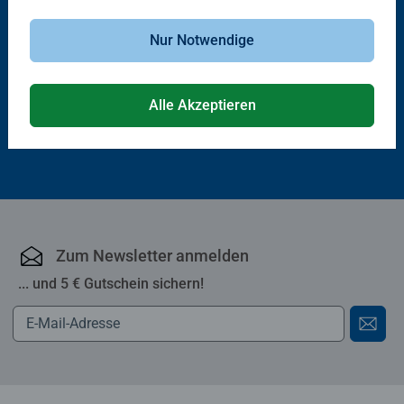
Babybücher & Pappbilderbücher
Babybücher & Pappbilderbücher
Unterwegs mit vielen
Fahrzeuge
Nur Notwendige
Fahrzeugen
Alle Akzeptieren
11,99 €
14,99 €
Zum Newsletter anmelden
... und 5 € Gutschein sichern!