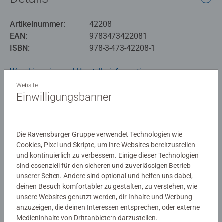
Artikelnummer:
42208
EAN:
9783473422081
ISBN:
978-3-473-42208-1
Warnhinweise und Herstellerinformation
Website
Einwilligungsbanner
Noch keine Bewertungen
abgegeben
Die Ravensburger Gruppe verwendet Technologien wie
Cookies, Pixel und Skripte, um ihre Websites bereitzustellen
0/0
und kontinuierlich zu verbessern. Einige dieser Technologien
sind essenziell für den sicheren und zuverlässigen Betrieb
unserer Seiten. Andere sind optional und helfen uns dabei,
deinen Besuch komfortabler zu gestalten, zu verstehen, wie
Verfasse eine Bewertung
unsere Websites genutzt werden, dir Inhalte und Werbung
anzuzeigen, die deinen Interessen entsprechen, oder externe
Medieninhalte von Drittanbietern darzustellen.
Richtlinien für Bewertungen