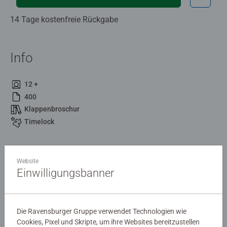
14 Tage kostenfreie Rückgabe
Info
12 +
400
Klappenbroschur
Timelock
Beschreibung
Website
Einwilligungsbanner
Die Rettung deiner Zukunft liegt in der Vergangenheit.
Details
Die Ravensburger Gruppe verwendet Technologien wie
Cookies, Pixel und Skripte, um ihre Websites bereitzustellen