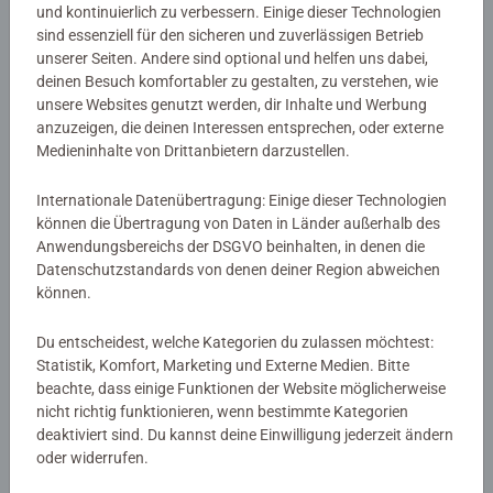
und kontinuierlich zu verbessern. Einige dieser Technologien
Artikelnummer:
58670
sind essenziell für den sicheren und zuverlässigen Betrieb
EAN:
9783473586707
unserer Seiten. Andere sind optional und helfen uns dabei,
ISBN:
978-3-473-58670-7
deinen Besuch komfortabler zu gestalten, zu verstehen, wie
unsere Websites genutzt werden, dir Inhalte und Werbung
Warnhinweise und Herstellerinformation
anzuzeigen, die deinen Interessen entsprechen, oder externe
Medieninhalte von Drittanbietern darzustellen.
Internationale Datenübertragung: Einige dieser Technologien
Noch keine Bewertungen
können die Übertragung von Daten in Länder außerhalb des
abgegeben
Anwendungsbereichs der DSGVO beinhalten, in denen die
Datenschutzstandards von denen deiner Region abweichen
können.
0/0
Du entscheidest, welche Kategorien du zulassen möchtest:
Statistik, Komfort, Marketing und Externe Medien. Bitte
beachte, dass einige Funktionen der Website möglicherweise
Verfasse eine Bewertung
nicht richtig funktionieren, wenn bestimmte Kategorien
deaktiviert sind. Du kannst deine Einwilligung jederzeit ändern
Richtlinien für Bewertungen
oder widerrufen.