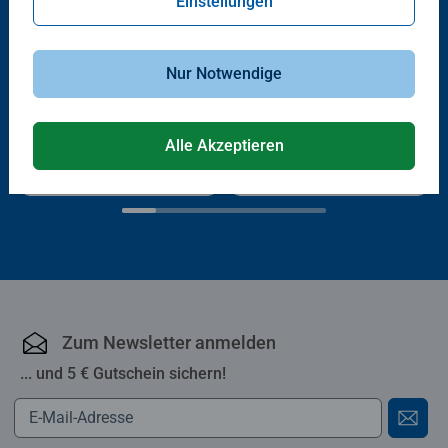
Einstellungen
Nur Notwendige
Spiele für Erwachsene
Spiele für Erwachsene
Krazy Wordz
Last one Laughing - Das Spiel
Durchschnittliche Bewertung 4,9 von 5 Sternen.
Alle Akzeptieren
27,99 €
27,99 €
Zum Newsletter anmelden
... und 5 € Gutschein sichern!