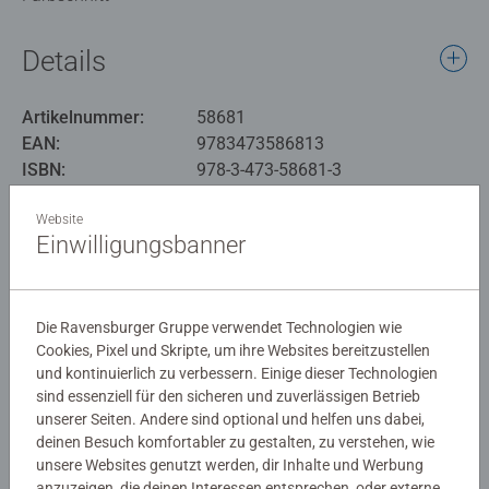
Details
Artikelnummer:
58681
EAN:
9783473586813
ISBN:
978-3-473-58681-3
Warnhinweise und Herstellerinformation
Website
Einwilligungsbanner
Noch keine Bewertungen
Die Ravensburger Gruppe verwendet Technologien wie
abgegeben
Cookies, Pixel und Skripte, um ihre Websites bereitzustellen
und kontinuierlich zu verbessern. Einige dieser Technologien
0/0
sind essenziell für den sicheren und zuverlässigen Betrieb
unserer Seiten. Andere sind optional und helfen uns dabei,
deinen Besuch komfortabler zu gestalten, zu verstehen, wie
unsere Websites genutzt werden, dir Inhalte und Werbung
Verfasse eine Bewertung
anzuzeigen, die deinen Interessen entsprechen, oder externe