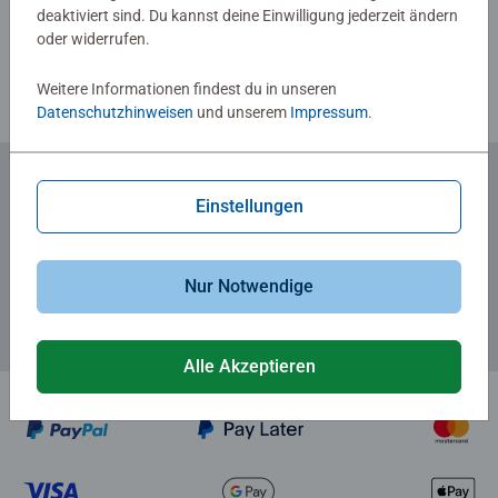
deaktiviert sind. Du kannst deine Einwilligung jederzeit ändern
Richtlinien für Bewertungen
oder widerrufen.
Weitere Informationen findest du in unseren
Datenschutzhinweisen
und unserem
Impressum
.
Einstellungen
Zum Newsletter anmelden
... und 5 € Gutschein sichern!
Nur Notwendige
Alle Akzeptieren