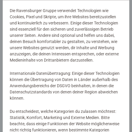
Details
Die Ravensburger Gruppe verwendet Technologien wie
Cookies, Pixel und Skripte, um ihre Websites bereitzustellen
und kontinuierlich zu verbessern. Einige dieser Technologien
Artikelnummer:
47159
sind essenziell für den sicheren und zuverlässigen Betrieb
EAN:
9783473471591
unserer Seiten. Andere sind optional und helfen uns dabei,
ISBN:
978-3-473-47159-1
deinen Besuch komfortabler zu gestalten, zu verstehen, wie
unsere Websites genutzt werden, dir Inhalte und Werbung
Warnhinweise und Herstellerinformation
anzuzeigen, die deinen Interessen entsprechen, oder externe
Medieninhalte von Drittanbietern darzustellen.
Noch keine Bewertungen
Internationale Datenübertragung: Einige dieser Technologien
können die Übertragung von Daten in Länder außerhalb des
abgegeben
Anwendungsbereichs der DSGVO beinhalten, in denen die
Datenschutzstandards von denen deiner Region abweichen
können.
0/0
Du entscheidest, welche Kategorien du zulassen möchtest:
Statistik, Komfort, Marketing und Externe Medien. Bitte
Verfasse eine Bewertung
beachte, dass einige Funktionen der Website möglicherweise
nicht richtig funktionieren, wenn bestimmte Kategorien