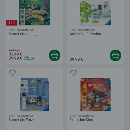
-35%
GraviTrax Starter-Set
GraviTrax Starter-Set
Starter-Set L Jungle
Action-Set Elevation
49,99 €
32,49 €
29,99 €
Club
39,99 €
Price
GraviTrax Starter-Set
GraviTrax Starter-Set
Starter-Set Frozen
Extension Dino