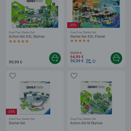
-35%
GraviTrax Starter-Set
GraviTrax Starter-Set
Action-Set XXL Skytrax
Starter-Set XXL Planet
Durchschnittliche Bewertung 5,0 von 5 
Durchschnittliche Bewertung 5,0 von 5 Sternen.
99,99 €
64,99 €
59,99 €
Club
99,99 €
Price
-25%
GraviTrax Starter-Set
GraviTrax Starter-Set
Starter-Set
Action-Set M Skytrax