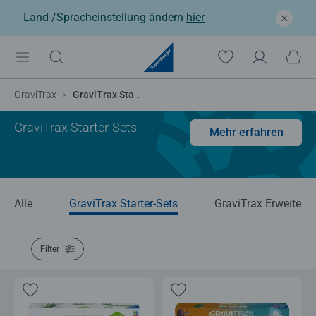
Land-/Spracheinstellung ändern
hier
GraviTrax
GraviTrax Starter-Set
GraviTrax Starter-Sets
Mehr erfahren
Alle
GraviTrax Starter-Sets
GraviTrax Erweiteru
Filter