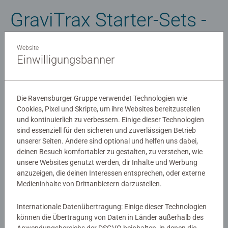
GraviTrax Starter-Sets -
Auf die Tracks, fertig,
Website
Einwilligungsbanner
los!
Der perfekte Einstieg in die Welt der Kugelbahnen
Die Ravensburger Gruppe verwendet Technologien wie
Cookies, Pixel und Skripte, um ihre Websites bereitzustellen
Die einen sagen GraviTrax Starter-Sets, die anderen: voller
und kontinuierlich zu verbessern. Einige dieser Technologien
Spaß voraus! Denn die Starter-Sets der angesagten
sind essenziell für den sicheren und zuverlässigen Betrieb
unserer Seiten. Andere sind optional und helfen uns dabei,
Kugelbahn von Ravensburger sind deine Eintrittskarte in
deinen Besuch komfortabler zu gestalten, zu verstehen, wie
ein actionreiches Konstruktions- und Spieleabenteuer. Mit
unsere Websites genutzt werden, dir Inhalte und Werbung
einem GraviTrax Starter-Set können große und kleine
anzuzeigen, die deinen Interessen entsprechen, oder externe
Konstrukteure ab 8 Jahren direkt in das riesige, endlos
Medieninhalte von Drittanbietern darzustellen.
erweiterbare Kugelbahn-Universum eintauchen. Die
Beispielbahnen und Anleitungen ermöglichen einen
Internationale Datenübertragung: Einige dieser Technologien
spielerischen Einstieg in das GraviTrax Universum und
können die Übertragung von Daten in Länder außerhalb des
fördern die Kreativität zum Bauen eigener Bahnen.