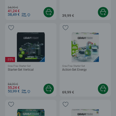
54,99 €
41,24 €
38,49 €
Club
39,99 €
Price
-35%
GraviTrax Starter-Set
GraviTrax Starter-Set
Starter-Set Vertical
Action-Set Energy
84,99 €
55,24 €
50,99 €
Club
69,99 €
Price