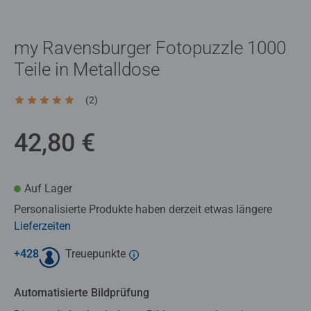
my Ravensburger Fotopuzzle 1000
Teile in Metalldose
(2)
Durchschnittliche Bewertung 5,0 von 5 Sternen.
42,80 €
Auf Lager
Personalisierte Produkte haben derzeit etwas längere
Lieferzeiten
+
428
Treuepunkte
Automatisierte Bildprüfung