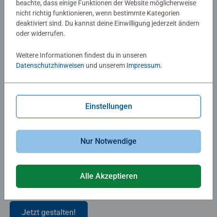
beachte, dass einige Funktionen der Website möglicherweise
Auf dem
Fotopuzzle mit 1000 Teilen
kommen alle Details
nicht richtig funktionieren, wenn bestimmte Kategorien
deaktiviert sind. Du kannst deine Einwilligung jederzeit ändern
deines Bildes optimal zur Geltung:
oder widerrufen.
Das fertig gelegte Puzzle ist 70 x 50 cm groß. Es bietet
damit auch genügend Platz für Fotocollagen, die du mit
Weitere Informationen findest du in unseren
unseren
Design-Vorlagen
im Handumdrehen erstellst.
Datenschutzhinweisen
und unserem
Impressum
.
Dein
Puzzle mit eigenem Bild
erstellst du mühelos in
wenigen Schritten:
Einstellungen
Einfach Bild hochladen
Design und Schachtel auswählen
Titel eingeben
Nur Notwendige
Bestellen.
Dein
personalisiertes Ravensburger Puzzle
bekommst
Alle Akzeptieren
du dann bequem nach Hause geliefert.
Jetzt gestalten!