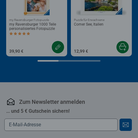
my Ravensburger Fotopuzzle
Puzzle für Erwachsene
my Ravensburger 1000 Teile
Comer See, Italien
personalisiertes Fotopuzzle
Durchschnittliche Bewertung 5,0 von 5 Sternen.
39,90 €
12,99 €
Zum Newsletter anmelden
... und 5 € Gutschein sichern!