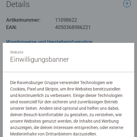
Details
Geschenk-Set enthält neben zusätzlichen Booster Packs
weitere exklusive Inhalte für Spieler und Sammler.
Artikelnummer:
11098622
Produktsprache: Deutsch
EAN:
4050368986221
Disney Lorcana ist ein Sammelkartenspiel von
Warnhinweise und Herstellerinformation
Ravensburger mit einzigartiger Spielmechanik, das
beliebte Disney Charaktere in einer völlig neuen Welt im
Website
Original und auf neu gestaltete Weise zeigt.
Einwilligungsbanner
Bewertungen (1)
4,0/5
Durchschnittliche Bewertung 4,0 von 5 Sternen.
Die Ravensburger Gruppe verwendet Technologien wie
Cookies, Pixel und Skripte, um ihre Websites bereitzustellen
und kontinuierlich zu verbessern. Einige dieser Technologien
sind essenziell für den sicheren und zuverlässigen Betrieb
Bewertungen
unserer Seiten. Andere sind optional und helfen uns dabei,
deinen Besuch komfortabler zu gestalten, zu verstehen, wie
unsere Websites genutzt werden, dir Inhalte und Werbung
anzuzeigen, die deinen Interessen entsprechen, oder externe
Medieninhalte von Drittanbietern darzustellen.
Richtlinien für Bewertungen