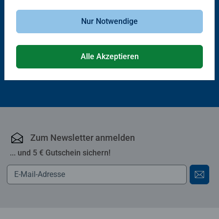
Trove Packs
Spiele für Erwachsene
Disney Lorcana TCG: Schatzkiste
Krazy Wordz
Nur Notwendige
der Luminari_Unbekannte
Durchschnittliche Bewertung 4,9 von 5 
Wildnis
Alle Akzeptieren
54,99 €
27,99 €
Zum Newsletter anmelden
... und 5 € Gutschein sichern!