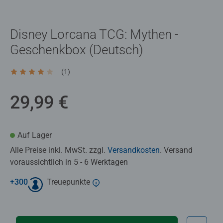
Disney Lorcana TCG: Mythen -
Geschenkbox (Deutsch)
(1)
Durchschnittliche Bewertung 4,0 von 5 Sternen.
29,99 €
Auf Lager
Alle Preise inkl. MwSt. zzgl.
Versandkosten
. Versand
voraussichtlich in 5 - 6 Werktagen
+
300
Treuepunkte