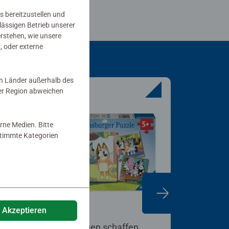
s bereitzustellen und
rlässigen Betrieb unserer
erstehen, wie unsere
, oder externe
in Länder außerhalb des
er Region abweichen
rne Medien. Bitte
estimmte Kategorien
e Akzeptieren
Kinderpuzzle
Kinderspiel
Erinnerungen schaffen
Bluey Co