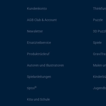
Kundenkonto
Thinkfun
AGB Club & Account
Puzzle
Newsletter
3D Puzzl
Ersatzteilservice
Spiele
Produktrückruf
GraviTra
Autoren und Illustratoren
Malen un
Spielanleitungen
Kinderb
®
tiptoi
Jugendb
Kita und Schule