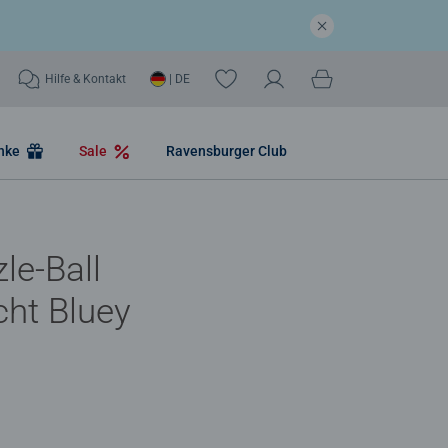
Hilfe & Kontakt
| DE
nke
Sale
Ravensburger Club
le-Ball
cht Bluey