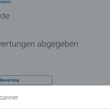
mation
kte
wertungen abgegeben
 Bewertung
sbanner