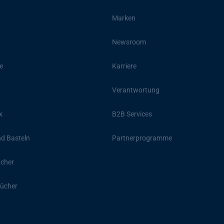
Marken
Newsroom
e
Karriere
Verantwortung
x
B2B Services
d Basteln
Partnerprogramme
ücher
ücher