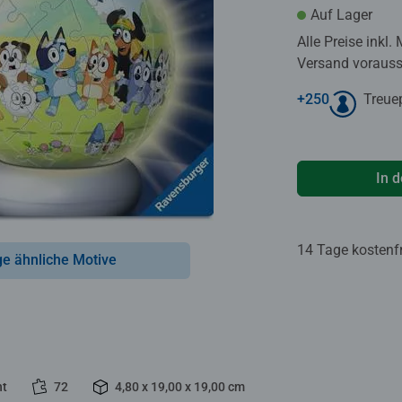
Auf Lager
Alle Preise inkl.
Versand voraussi
+
250
Treue
In 
14 Tage kostenf
ge ähnliche Motive
ht
72
4,80 x 19,00 x 19,00 cm