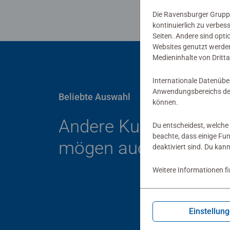
Die Ravensburger Gruppe
kontinuierlich zu verbes
Seiten. Andere sind opti
Websites genutzt werden
Medieninhalte von Dritta
Internationale Datenübe
Anwendungsbereichs der
Beliebte Auswahl
können.
Andere Kunden
Du entscheidest, welche 
beachte, dass einige Fu
mögen auch
deaktiviert sind. Du kan
Weitere Informationen f
Einstellun
Kind
Auf