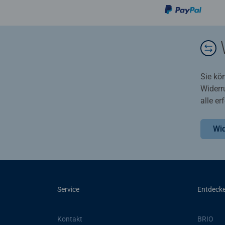
Sie kö
Widerr
alle e
Wid
Service
Entdeck
Kontakt
BRIO