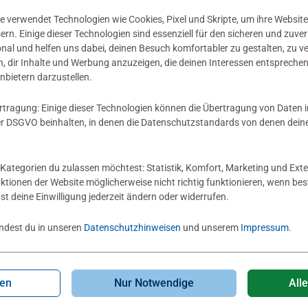
 verwendet Technologien wie Cookies, Pixel und Skripte, um ihre Website
sern. Einige dieser Technologien sind essenziell für den sicheren und zuve
onal und helfen uns dabei, deinen Besuch komfortabler zu gestalten, zu v
, dir Inhalte und Werbung anzuzeigen, die deinen Interessen entsprechen
nbietern darzustellen.
rtragung: Einige dieser Technologien können die Übertragung von Daten 
 DSGVO beinhalten, in denen die Datenschutzstandards von denen dein
Kategorien du zulassen möchtest: Statistik, Komfort, Marketing und Exte
nktionen der Website möglicherweise nicht richtig funktionieren, wenn b
nst deine Einwilligung jederzeit ändern oder widerrufen.
indest du in unseren
Datenschutzhinweisen
und unserem
Impressum
.
-10%
gen
Nur Notwendige
All
erspiele
Kinderspiele
räum-Spaß
Bluey Domino