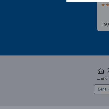
Dur
19,
... und