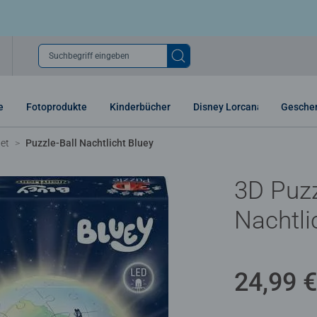
Suchbegriff eingeben
e
Fotoprodukte
Kinderbücher
Disney Lorcana
Gesche
tet
Puzzle-Ball Nachtlicht Bluey
3D Puzz
Nachtli
24,99 €