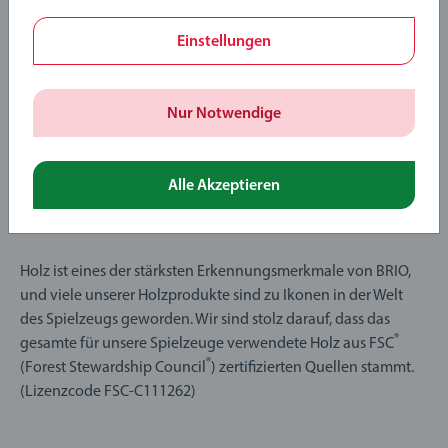
Einstellungen
Nur Notwendige
Spielzeug, das auf
Alle Akzeptieren
Bäumen wächst
Holz ist eines der stärksten Erkennungsmerkmale von BRIO,
und viele unserer Holzprodukte sind zu Ikonen in der Welt
des Spielzeugs geworden. Wir sind stolz darauf, dass das
®
gesamte für unsere Spielzeuge verwendete Holz aus FSC
®
(Forest Stewardship Council
) zertifizierten Quellen stammt.
(Lizenzcode FSC-C111262)