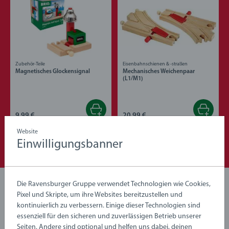
Zubehör-Teile
Eisenbahnschienen & -straßen
Magnetisches Glockensignal
Mechanisches Weichenpaar
(L1/M1)
9,99 €
20,99 €
Website
Einwilligungsbanner
Die Ravensburger Gruppe verwendet Technologien wie Cookies,
Noch keine Bewertungen
Pixel und Skripte, um ihre Websites bereitzustellen und
abgegeben
kontinuierlich zu verbessern. Einige dieser Technologien sind
essenziell für den sicheren und zuverlässigen Betrieb unserer
Seiten. Andere sind optional und helfen uns dabei, deinen