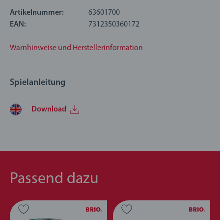
Waggon wieder auffüllen
Artikelnummer:
63601700
EAN:
7312350360172
Warnhinweise und Herstellerinformation
Spielanleitung
Download
Passend dazu