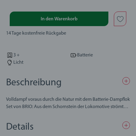
In den Warenkorb
14 Tage kostenfreie Rückgabe
3 +
Batterie
Licht
Beschreibung
Volldampf voraus durch die Natur mit dem Batterie-Dampflok
Set von BRIO: Aus dem Schornstein der Lokomotive strömt
während der Fahrt kalter, ungefährlicher Wasserdampf, ganz
wie bei einer echten Dampflok. Wenn das Wasser verbraucht
Details
ist, lässt sich dieses ganz einfach mit dem Tank auf dem