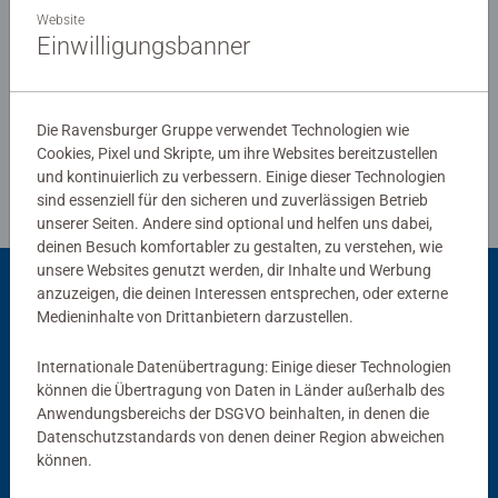
Ravensburg hergestellt werden. Jahrzehntelange
Website
Erfahrung in der Puzzleproduktion, den hohen
Einwilligungsbanner
Qualitätsanspruch an Material, Motiv und Design lassen
Verfasse eine Bewertung
die Herzen der Puzzler höherschlagen und erleben, wie
eins zum andern passt. Das ist die Ravensburger
Die Ravensburger Gruppe verwendet Technologien wie
Richtlinien für Bewertungen
Leidenschaft für Qualität.
Cookies, Pixel und Skripte, um ihre Websites bereitzustellen
und kontinuierlich zu verbessern. Einige dieser Technologien
sind essenziell für den sicheren und zuverlässigen Betrieb
unserer Seiten. Andere sind optional und helfen uns dabei,
deinen Besuch komfortabler zu gestalten, zu verstehen, wie
unsere Websites genutzt werden, dir Inhalte und Werbung
anzuzeigen, die deinen Interessen entsprechen, oder externe
Passend dazu
Medieninhalte von Drittanbietern darzustellen.
Internationale Datenübertragung: Einige dieser Technologien
können die Übertragung von Daten in Länder außerhalb des
Anwendungsbereichs der DSGVO beinhalten, in denen die
Datenschutzstandards von denen deiner Region abweichen
können.