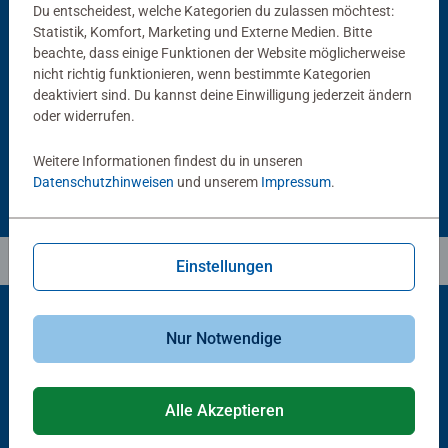
Du entscheidest, welche Kategorien du zulassen möchtest:
Statistik, Komfort, Marketing und Externe Medien. Bitte
Puzzlezubehör
Puzzlezubehör
Puzzle Conserver Permanent
Puzzle-Rahmen, schwarz
beachte, dass einige Funktionen der Website möglicherweise
Durchschnittliche Bewertung 4.4 von 5 Sternen.
nicht richtig funktionieren, wenn bestimmte Kategorien
deaktiviert sind. Du kannst deine Einwilligung jederzeit ändern
oder widerrufen.
CHF 16.00
CHF 46.00
Weitere Informationen findest du in unseren
Datenschutzhinweisen
und unserem
Impressum
.
Einstellungen
Nur Notwendige
Beliebte Auswahl
Andere Kunden mögen auch
Alle Akzeptieren