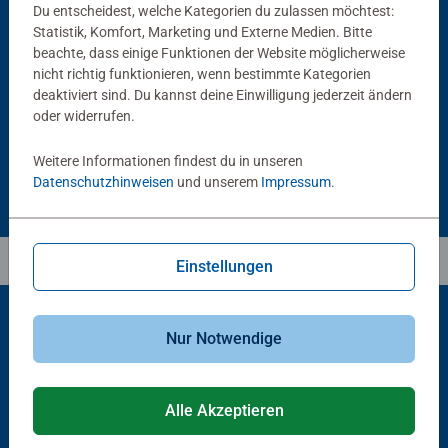
Du entscheidest, welche Kategorien du zulassen möchtest:
Statistik, Komfort, Marketing und Externe Medien. Bitte
Puzzlezubehör
Puzzlezubehör
Puzzle Conserver Permanent
Puzzle-Rahmen, schwarz
beachte, dass einige Funktionen der Website möglicherweise
Durchschnittliche Bewertung 4.4 von 5 Sternen.
nicht richtig funktionieren, wenn bestimmte Kategorien
deaktiviert sind. Du kannst deine Einwilligung jederzeit ändern
oder widerrufen.
CHF 16.00
CHF 46.00
Weitere Informationen findest du in unseren
Datenschutzhinweisen
und unserem
Impressum
.
Einstellungen
Nur Notwendige
Beliebte Auswahl
Andere Kunden mögen auch
Alle Akzeptieren