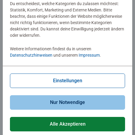
Kirschblüte in Japan
Spider-Man Brand New Day
Du entscheidest, welche Kategorien du zulassen möchtest:
Movie
Statistik, Komfort, Marketing und Externe Medien. Bitte
beachte, dass einige Funktionen der Website möglicherweise
nicht richtig funktionieren, wenn bestimmte Kategorien
CHF 19.50
CHF 15.00
deaktiviert sind. Du kannst deine Einwilligung jederzeit ändern
oder widerrufen.
Ähnliche Motive
Ähnliche Motive
Weitere Informationen findest du in unseren
Datenschutzhinweisen
und unserem
Impressum
.
Einstellungen
Puzzle für Erwachsene
Puzzle für Erwachsene
Fast jeder ist verrückt
Glorious Garden Center
Nur Notwendige
Durchschnittliche Bewertung 4.5 von 5 Sternen.
Alle Akzeptieren
CHF 19.50
CHF 15.00
Ähnliche Motive
Ähnliche Motive