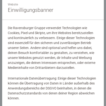
Website
Einwilligungsbanner
Puzzle für Erwachsene
Championship Puzzle
Die Ravensburger Gruppe verwendet Technologien wie
Weihnachtsmann & Co.KG
Achtsam im Augenblick
Cookies, Pixel und Skripte, um ihre Websites bereitzustellen
und kontinuierlich zu verbessern. Einige dieser Technologien
sind essenziell für den sicheren und zuverlässigen Betrieb
unserer Seiten. Andere sind optional und helfen uns dabei,
CHF 18.50
CHF 15.00
deinen Besuch komfortabler zu gestalten, zu verstehen, wie
Ähnliche Motive
Ähnliche Motive
unsere Websites genutzt werden, dir Inhalte und Werbung
anzuzeigen, die deinen Interessen entsprechen, oder externe
Medieninhalte von Drittanbietern darzustellen.
Internationale Datenübertragung: Einige dieser Technologien
können die Übertragung von Daten in Länder außerhalb des
Anwendungsbereichs der DSGVO beinhalten, in denen die
Datenschutzstandards von denen deiner Region abweichen
können.
Puzzle für Erwachsene
Puzzle für Erwachsene