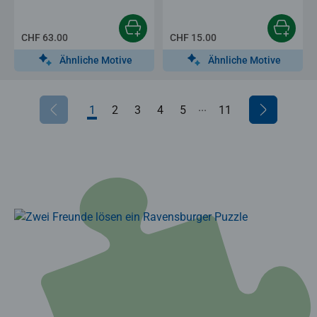
CHF 63.00
CHF 15.00
Ähnliche Motive
Ähnliche Motive
...
1
2
3
4
5
6
11
7
8
9
10