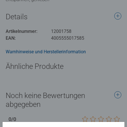
Details
Artikelnummer:
12001758
EAN:
4005555017585
Warnhinweise und Herstellerinformation
Ähnliche Produkte
Noch keine Bewertungen
abgegeben
0/0