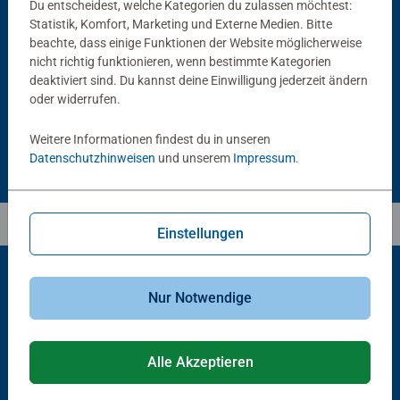
Du entscheidest, welche Kategorien du zulassen möchtest:
Puzzlezubehör
Puzzlezubehör
Statistik, Komfort, Marketing und Externe Medien. Bitte
Puzzle Conserver Permanent
Puzzle-Rahmen, schwarz
beachte, dass einige Funktionen der Website möglicherweise
Durchschnittliche Bewertung 4.4 von 5 Sternen.
nicht richtig funktionieren, wenn bestimmte Kategorien
deaktiviert sind. Du kannst deine Einwilligung jederzeit ändern
oder widerrufen.
CHF 16.00
CHF 46.00
Weitere Informationen findest du in unseren
Datenschutzhinweisen
und unserem
Impressum
.
Einstellungen
Nur Notwendige
Beliebte Auswahl
Andere Kunden mögen auch
Alle Akzeptieren