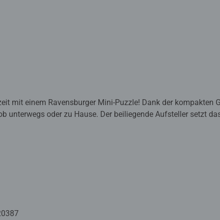
szeit mit einem Ravensburger Mini-Puzzle! Dank der kompakten G
b unterwegs oder zu Hause. Der beiliegende Aufsteller setzt das 
rativen Farbtupfer. Eine entspannende Beschäftigung für zwis
reative Auszeiten zu Hause, im Büro oder unterwegs! Die 100-te
te Motive, präzise gestanzte Puzzleteile und die bewährte Raven
. Dank hochwertigem Papier mit Leinenstruktur wirken die Bild
deres Extra enthält jedes Minipuzzle einen kleinen Aufsteller, de
isch, im Regal oder als kleines Geschenk. Geeignet für Erwachs
20387