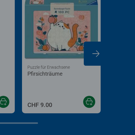
Puzzle für Erwachsene
Kinderpuzz
Pfirsichträume
Die Schn
CHF 9.00
CHF 17