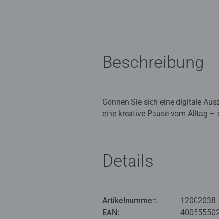
Beschreibung
Gönnen Sie sich eine digitale Au
eine kreative Pause vom Alltag – o
Szene und macht es zu einem deko
Details
Puzzlespaß im Mini-Format – für k
durch moderne, liebevoll gestalte
rundum gelungenes Puzzle-Erlebnis
sind angenehm blendfrei. Als beson
Artikelnummer:
12002038
präsentiert – ob auf dem Schreibt
EAN:
40055550