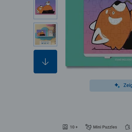
Zei
10 +
Mini Puzzles