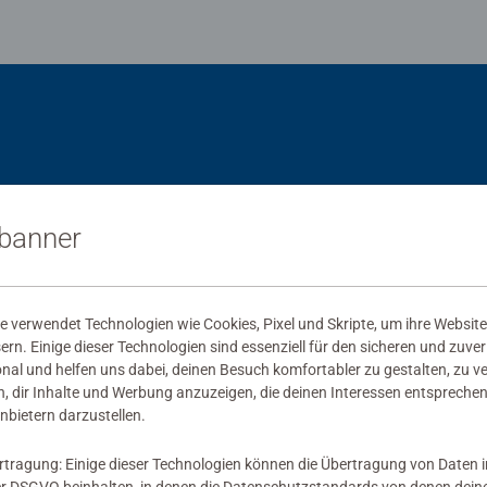
sbanner
 verwendet Technologien wie Cookies, Pixel und Skripte, um ihre Website
sern. Einige dieser Technologien sind essenziell für den sicheren und zuve
onal und helfen uns dabei, deinen Besuch komfortabler zu gestalten, zu v
, dir Inhalte und Werbung anzuzeigen, die deinen Interessen entsprechen
nbietern darzustellen.
rtragung: Einige dieser Technologien können die Übertragung von Daten 