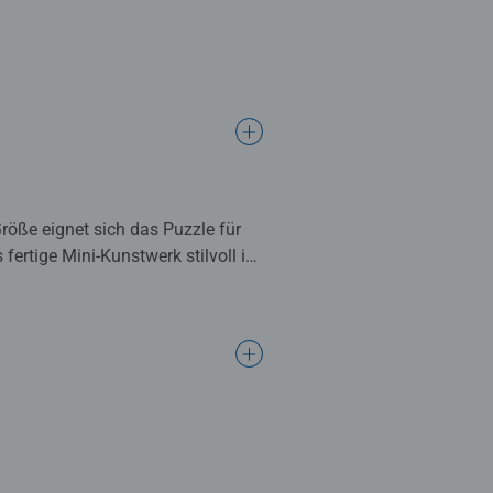
röße eignet sich das Puzzle für
fertige Mini-Kunstwerk stilvoll in
chendurch, geeignet ab 10 Jahren.
iligen Mini-Puzzles begeistern
sburger Passgenauigkeit – für ein
er besonders klar, lebendig und
r das fertige Puzzle stilvoll
ene und Kinder ab 10 Jahren.