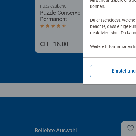
Anwendungsbereichs der
Puzzlezubehör
Puzz
können.
Puzzle Conserver
Puz
Permanent
Du entscheidest, welche 
beachte, dass einige Fu
Durchschnittliche Bewertung 4.4 von 5 
deaktiviert sind. Du kan
CHF 16.00
CHF
Weitere Informationen f
Einstellun
Beliebte Auswahl