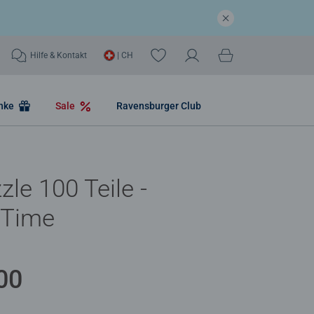
Hilfe & Kontakt
| CH
nke
Sale
Ravensburger Club
zle 100 Teile -
Time
00