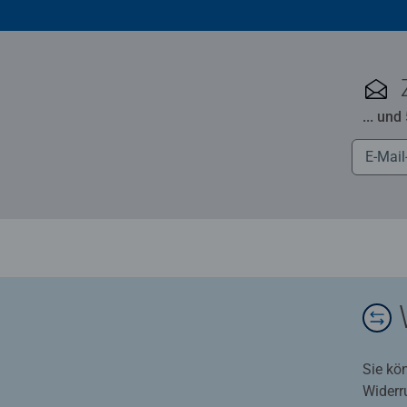
... und
Sie kö
Widerr