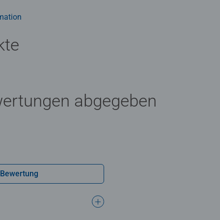
mation
kte
wertungen abgegeben
 Bewertung