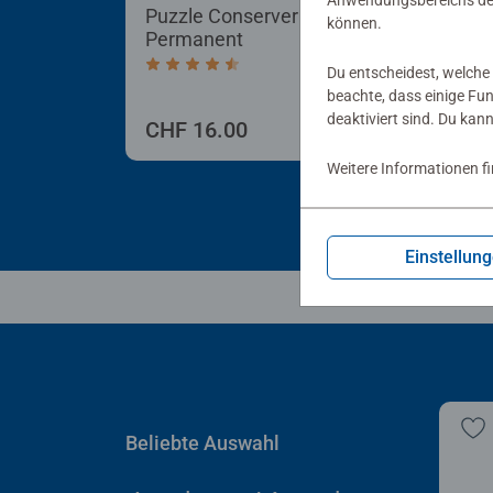
Anwendungsbereichs der
Puzzle Conserver
Puz
können.
Permanent
Durchschnittliche Bewertung 4.4 von 5 
Du entscheidest, welche 
beachte, dass einige Fu
deaktiviert sind. Du kan
CHF 16.00
CHF
Weitere Informationen f
Einstellun
Beliebte Auswahl