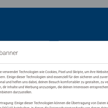
sbanner
 verwendet Technologien wie Cookies, Pixel und Skripte, um ihre Website
sern. Einige dieser Technologien sind essenziell für den sicheren und zuve
onal und helfen uns dabei, deinen Besuch komfortabler zu gestalten, zu v
, dir Inhalte und Werbung anzuzeigen, die deinen Interessen entsprechen
nbietern darzustellen.
rtragung: Einige dieser Technologien können die Übertragung von Daten 
lezubehör
Puzzlezubehör