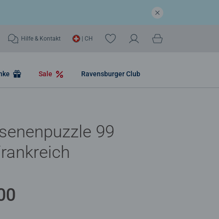
Hilfe & Kontakt
| CH
nke
Sale
Ravensburger Club
senenpuzzle 99
Frankreich
00