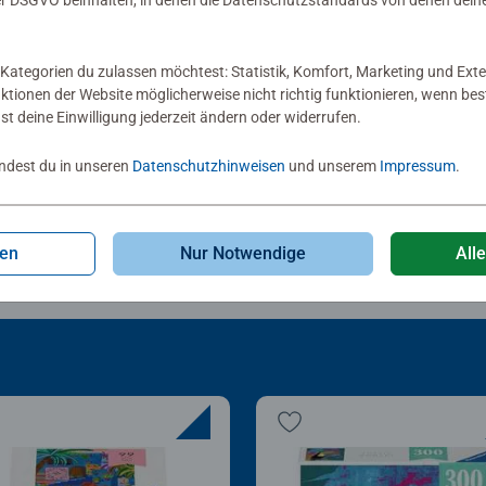
 DSGVO beinhalten, in denen die Datenschutzstandards von denen dein
zle-Rahmen, schwarz
Puzzle-Rahmen, schwar
Sternen.
Kategorien du zulassen möchtest: Statistik, Komfort, Marketing und Exte
nktionen der Website möglicherweise nicht richtig funktionieren, wenn b
nst deine Einwilligung jederzeit ändern oder widerrufen.
 46.00
CHF 34.50
indest du in unseren
Datenschutzhinweisen
und unserem
Impressum
.
gen
Nur Notwendige
All