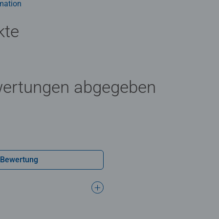
mation
kte
wertungen abgegeben
 Bewertung