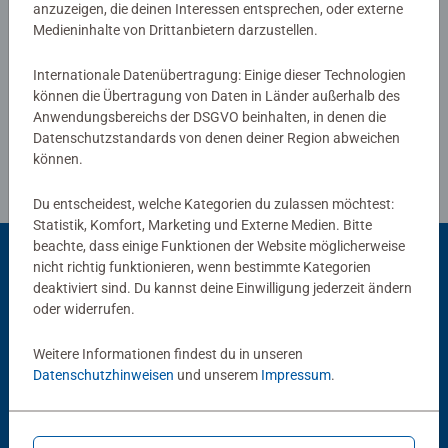
anzuzeigen, die deinen Interessen entsprechen, oder externe
jedes Kind das Richtige dabei. Die Auswahl der Motive
Verfasse eine Bewertung
Medieninhalte von Drittanbietern darzustellen.
und die hohe Qualität unserer Kinderpuzzles liegen uns
sehr am Herzen. Deshalb wird die Unbedenklichkeit aller
Internationale Datenübertragung: Einige dieser Technologien
Richtlinien für Bewertungen
Materialien von einem unabhängigen Institut bestätigt.
können die Übertragung von Daten in Länder außerhalb des
Anwendungsbereichs der DSGVO beinhalten, in denen die
Seit mehr als 100 Jahren entwickeln wir Puzzles, wie
Datenschutzstandards von denen deiner Region abweichen
Kinder sie lieben: altersgerecht in Motiv, Teilezahl und -
können.
größe.
Du entscheidest, welche Kategorien du zulassen möchtest:
Statistik, Komfort, Marketing und Externe Medien. Bitte
beachte, dass einige Funktionen der Website möglicherweise
nicht richtig funktionieren, wenn bestimmte Kategorien
deaktiviert sind. Du kannst deine Einwilligung jederzeit ändern
Beliebte Auswahl
oder widerrufen.
Andere Kunden mögen auch
Weitere Informationen findest du in unseren
Datenschutzhinweisen
und unserem
Impressum
.