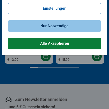
Einstellungen
Nur Notwendige
Kinderpuzzle
Puzzle für Erwachsene
Happy fans, happy Honmoon!
For the fans!
Alle Akzeptieren
€ 13,99
€ 15,99
Zum Newsletter anmelden
... und 5 € Gutschein sichern!