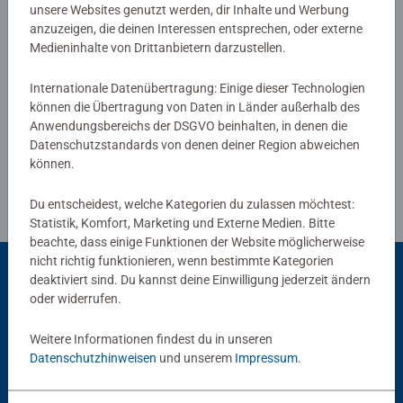
unsere Websites genutzt werden, dir Inhalte und Werbung
das Spiel gewinnen. Ein Kultspiel mit grenzenlosem
anzuzeigen, die deinen Interessen entsprechen, oder externe
Spielspaß für die ganze Familie!
Medieninhalte von Drittanbietern darzustellen.
Verfasse eine Bewertung
Internationale Datenübertragung: Einige dieser Technologien
können die Übertragung von Daten in Länder außerhalb des
Richtlinien für Bewertungen
Anwendungsbereichs der DSGVO beinhalten, in denen die
Datenschutzstandards von denen deiner Region abweichen
können.
Du entscheidest, welche Kategorien du zulassen möchtest:
Statistik, Komfort, Marketing und Externe Medien. Bitte
beachte, dass einige Funktionen der Website möglicherweise
nicht richtig funktionieren, wenn bestimmte Kategorien
deaktiviert sind. Du kannst deine Einwilligung jederzeit ändern
oder widerrufen.
Beliebte Auswahl
Weitere Informationen findest du in unseren
Andere Kunden mögen auch
Datenschutzhinweisen
und unserem
Impressum
.