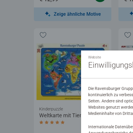
Zeige ähnliche Motive
Website
Einwilligung
Die Ravensburger Gruppe
kontinuierlich zu verbes
Seiten. Andere sind opti
Websites genutzt werden
Kinderpuzzle
Kind
Medieninhalte von Dritta
Weltkarte mit Tieren
Tie
Durchschnittliche Bewertung 5,0 von 5 
Internationale Datenübe