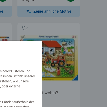
ve
Zeige ähnliche Motive
s bereitzustellen und
rlässigen Betrieb unserer
erstehen, wie unsere
, oder externe
Kinderpuzzle
ker:
Was gehört wohin?
in Länder außerhalb des