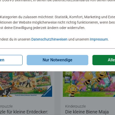
 DSGVO beinhalten, in denen die Datenschutzstandards von denen dein
2,99
€ 14,99
Kategorien du zulassen möchtest: Statistik, Komfort, Marketing und Exte
nktionen der Website möglicherweise nicht richtig funktionieren, wenn b
Zeige ähnliche Motive
Zeige ähnliche Moti
nst deine Einwilligung jederzeit ändern oder widerrufen.
indest du in unseren
Datenschutzhinweisen
und unserem
Impressum
.
gen
Nur Notwendige
All
erpuzzle
Kinderpuzzle
zle für kleine Entdecker:
Die kleine Biene Maja