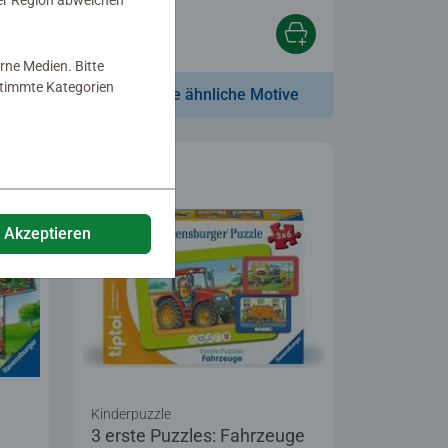
er Region abweichen
€ 9,49
rne Medien. Bitte
estimmte Kategorien
ve
Zeige ähnliche Motive
e Akzeptieren
Kinderpuzzle
3 erste Puzzles: Fahrzeuge