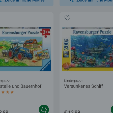
Zeige ähnliche Motive
Zeige ähnliche Moti
erpuzzle
Kinderpuzzle
stelle und Bauernhof
Versunkenes Schiff
chschnittliche Bewertung 5,0 von 5 Sternen.
2,99
€ 13,99