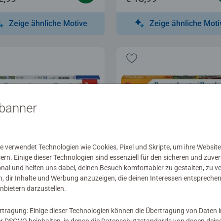
Zeige ähnliche Motive
Zeige ähnliche Moti
sbanner
 verwendet Technologien wie Cookies, Pixel und Skripte, um ihre Website
sern. Einige dieser Technologien sind essenziell für den sicheren und zuve
onal und helfen uns dabei, deinen Besuch komfortabler zu gestalten, zu v
, dir Inhalte und Werbung anzuzeigen, die deinen Interessen entsprechen
erpuzzle
Kinderpuzzle
nbietern darzustellen.
re im Zoo
Puzzle für kleine Entdec
Feuerwehrmann Sam
Sternen.
rtragung: Einige dieser Technologien können die Übertragung von Daten 