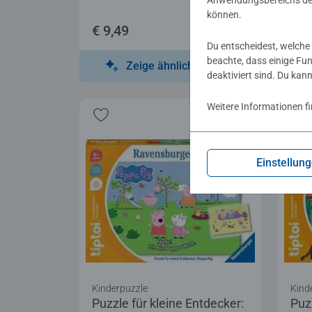
Anwendungsbereichs der
können.
€ 9,49
€ 1
Du entscheidest, welche 
beachte, dass einige Fu
Zeige ähnliche Motive
deaktiviert sind. Du kan
Weitere Informationen f
Einstellun
Kinderpuzzle
Kind
Puzzle für kleine Entdecker:
Puz