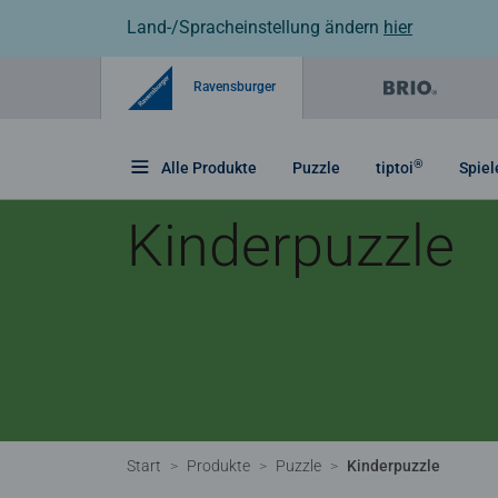
Land-/Spracheinstellung ändern
hier
Ravensburger
®
Alle Produkte
Puzzle
tiptoi
Spiel
Kinderpuzzle
Start
Produkte
Puzzle
Kinderpuzzle