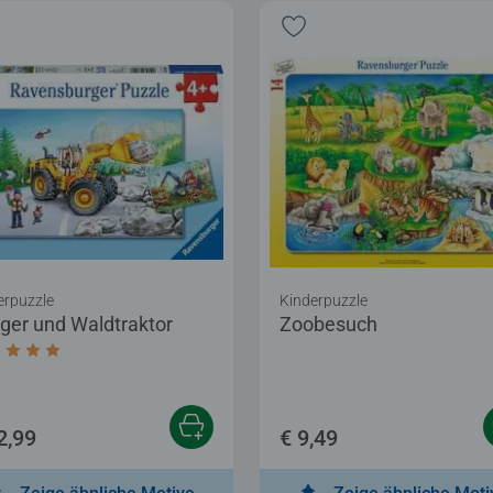
erpuzzle
Kinderpuzzle
ger und Waldtraktor
Zoobesuch
chschnittliche Bewertung 5,0 von 5 Sternen.
2,99
€ 9,49