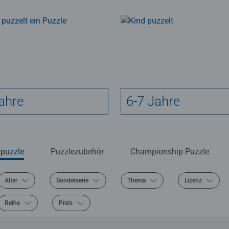
ahre
6-7 Jahre
rpuzzle
Puzzlezubehör
Championship Puzzle
Alter
Sonderserie
Thema
Lizenz
Reihe
Preis