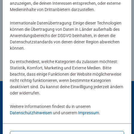
anzuzeigen, die deinen Interessen entsprechen, oder externe
Schwein und ein Lied über das Pferd.
Medieninhalte von Drittanbietern darzustellen.
Außerdem gibt es zu jedem Motiv eine Geschichte: Das
kleine Kälbchen entdeckt die Tiere auf der Wiese, das
Verfasse eine Bewertung
Internationale Datenübertragung: Einige dieser Technologien
neugierige Ferkel macht einen Ausflug und das Pferd
können die Übertragung von Daten in Länder außerhalb des
schließt Freundschaft mit einem Vogel. So werden die
Anwendungsbereichs der DSGVO beinhalten, in denen die
Richtlinien für Bewertungen
Puzzles lebendig!
Datenschutzstandards von denen deiner Region abweichen
können.
tiptoi-Stift nicht enthalten. Muss separat erworben
werden.
Du entscheidest, welche Kategorien du zulassen möchtest:
Statistik, Komfort, Marketing und Externe Medien. Bitte
beachte, dass einige Funktionen der Website möglicherweise
nicht richtig funktionieren, wenn bestimmte Kategorien
deaktiviert sind. Du kannst deine Einwilligung jederzeit ändern
oder widerrufen.
Beliebte Auswahl
Weitere Informationen findest du in unseren
Datenschutzhinweisen
und unserem
Impressum
.
Andere Kunden mögen auch