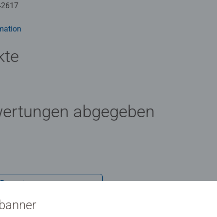
rauen. In der großen Auswahl von Ravensburger Kinderpuzzles m
42617
ert für jedes Kind das Richtige dabei. Die Auswahl der Motive und
Herzen. Deshalb wird die Unbedenklichkeit aller Materialien vo
mation
kte
n wir Puzzles, wie Kinder sie lieben: altersgerecht in Motiv, Tei
wertungen abgegeben
 Bewertung
sbanner