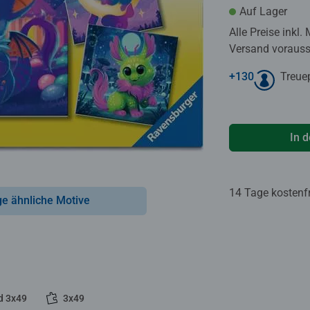
Auf Lager
Alle Preise inkl.
Versand voraussi
+
130
Treue
In 
14 Tage kostenf
ge ähnliche Motive
d 3x49
3x49