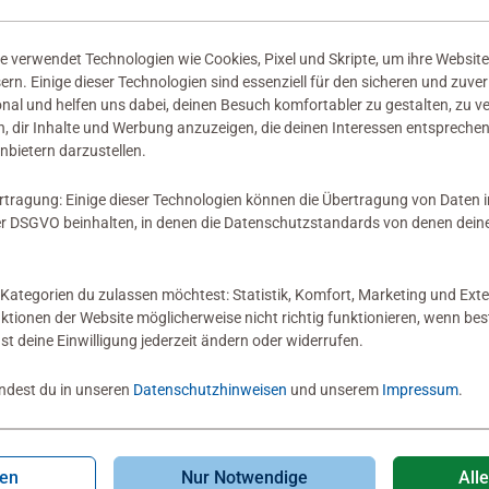
 verwendet Technologien wie Cookies, Pixel und Skripte, um ihre Website
sern. Einige dieser Technologien sind essenziell für den sicheren und zuve
onal und helfen uns dabei, deinen Besuch komfortabler zu gestalten, zu v
, dir Inhalte und Werbung anzuzeigen, die deinen Interessen entsprechen
nbietern darzustellen.
rtragung: Einige dieser Technologien können die Übertragung von Daten 
 DSGVO beinhalten, in denen die Datenschutzstandards von denen dein
Kategorien du zulassen möchtest: Statistik, Komfort, Marketing und Exte
nktionen der Website möglicherweise nicht richtig funktionieren, wenn b
nst deine Einwilligung jederzeit ändern oder widerrufen.
indest du in unseren
Datenschutzhinweisen
und unserem
Impressum
.
gen
Nur Notwendige
All