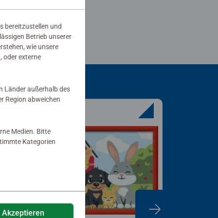
s bereitzustellen und
rlässigen Betrieb unserer
erstehen, wie unsere
, oder externe
in Länder außerhalb des
er Region abweichen
rne Medien. Bitte
estimmte Kategorien
e Akzeptieren