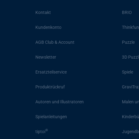
Kontakt
BRIO
Kundenkonto
Thinkfun
AGB Club & Account
Puzzle
Newsletter
3D Puzzl
Ersatzteilservice
Spiele
Produktrückruf
GraviTra
Autoren und Illustratoren
Malen un
Spielanleitungen
Kinderb
®
tiptoi
Jugendb