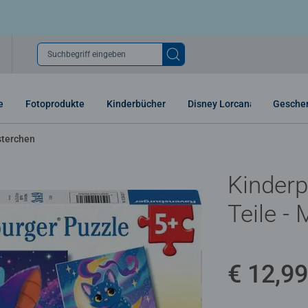
Suchbegriff eingeben
e
Fotoprodukte
Kinderbücher
Disney Lorcana
Gesche
terchen
Kinderp
Teile -
€ 12,99