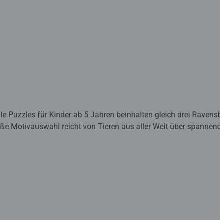
ile Puzzles für Kinder ab 5 Jahren beinhalten gleich drei Ravens
oße Motivauswahl reicht von Tieren aus aller Welt über spannen
ebtesten Kinderfilmen und -serien. Unsere Puzzles werden in exze
tschaft gefertigt.
z viel Lernspaß.
er das immer größer werdende Bild freuen - Puzzeln ist, wenn sic
zzleteile immer wieder zu ihren Lieblingsmotiven zusammen zu s
erigkeit gewählt, lassen sie Kinder jeden Alters an den Herausf