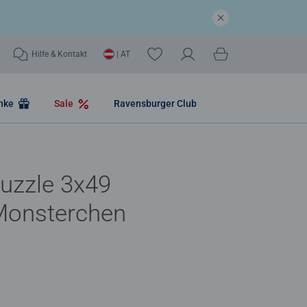
Hilfe & Kontakt
| AT
nke
Sale
Ravensburger Club
uzzle 3x49
 Monsterchen