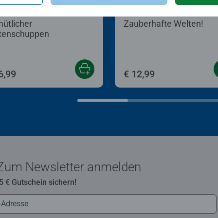
le für Erwachsene
Kinderpuzzle
ütlicher
Zauberhafte Welten!
tenschuppen
6,99
€ 12,99
Zum Newsletter anmelden
 5 € Gutschein sichern!