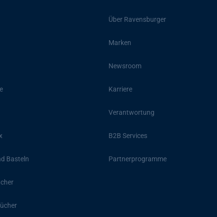
Über Ravensburger
Marken
Newsroom
e
Karriere
Verantwortung
x
B2B Services
d Basteln
Partnerprogramme
ücher
ücher