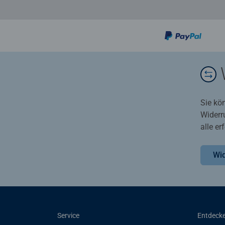
Sie kö
Widerr
alle e
Wid
Service
Entdeck