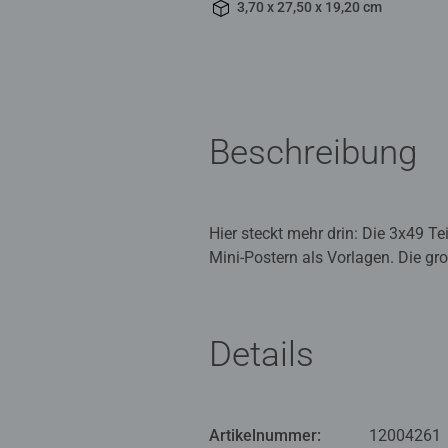
3,70 x 27,50 x 19,20 cm
Beschreibung
Hier steckt mehr drin: Die 3x49 Te
Mini-Postern als Vorlagen. Die gr
Lieblingscharakteren aus den beli
Material aus nachhaltiger Forstwir
Pädagogisch wertvoll und mit gan
Details
Teile suchen, anfügen und sich üb
Deshalb lieben Kinder es, die Pu
als Spaß: Mit der richtigen Schwi
Artikelnummer:
12004261