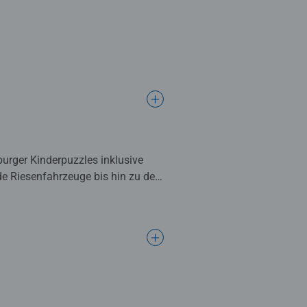
burger Kinderpuzzles inklusive
de Riesenfahrzeuge bis hin zu den
llenter Verarbeitungsqualität mit
h ein Erfolg an den anderen reiht.
etzen. Doch Puzzles bieten mehr
orderungen wachsen, erhöhen ihre