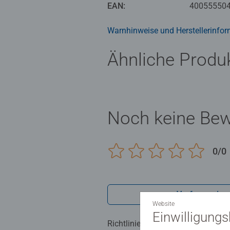
Geduld und stärken ihr Selbstvert
EAN:
40055550
Teilen bis 300 Teilen, ist garanti
Kinderpuzzles liegen uns sehr am 
Warnhinweise und Herstellerinfor
bestätigt.
Ähnliche Produ
Seit mehr als 100 Jahren entwickel
Noch keine Be
0/0
Verfasse eine
Website
Einwilligung
Richtlinien für Bewertungen