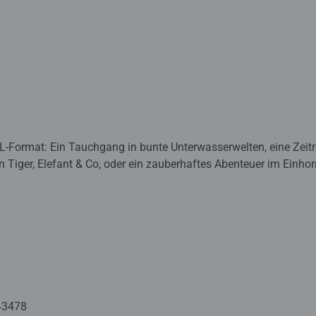
-Format: Ein Tauchgang in bunte Unterwasserwelten, eine Zeitre
Tiger, Elefant & Co, oder ein zauberhaftes Abenteuer im Einhornl
ten eintauchen und staunen! Unsere Puzzles werden in exzellent
rtschaft gefertigt. Pädagogisch wertvoll und mit ganz viel Lerns
er das immer größer werdende Bild freuen - Puzzeln ist, wenn sic
zzleteile immer wieder zu ihren Lieblingsmotiven zusammen zu s
erigkeit gewählt, lassen sie Kinder jeden Alters an den Herausf
rauen. In der großen Auswahl von Ravensburger Kinderpuzzles m
43478