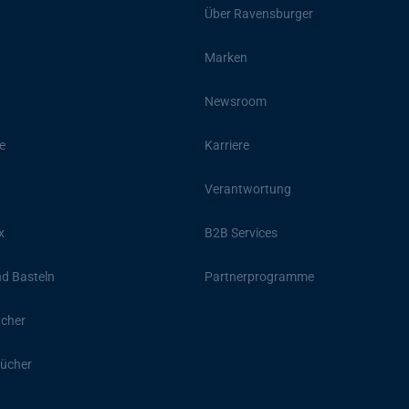
Über Ravensburger
Marken
Newsroom
e
Karriere
Verantwortung
x
B2B Services
d Basteln
Partnerprogramme
ücher
ücher