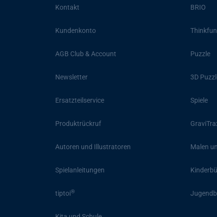
Kontakt
BRIO
Kundenkonto
Thinkfun
AGB Club & Account
Puzzle
Newsletter
3D Puzzl
Ersatzteilservice
Spiele
Produktrückruf
GraviTra
Autoren und Illustratoren
Malen un
Spielanleitungen
Kinderb
®
tiptoi
Jugendb
Kita und Schule