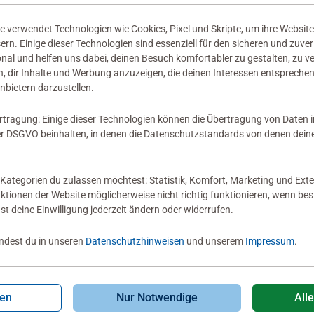
 verwendet Technologien wie Cookies, Pixel und Skripte, um ihre Website
sern. Einige dieser Technologien sind essenziell für den sicheren und zuve
onal und helfen uns dabei, deinen Besuch komfortabler zu gestalten, zu v
, dir Inhalte und Werbung anzuzeigen, die deinen Interessen entsprechen
nbietern darzustellen.
rtragung: Einige dieser Technologien können die Übertragung von Daten 
 DSGVO beinhalten, in denen die Datenschutzstandards von denen dein
Kategorien du zulassen möchtest: Statistik, Komfort, Marketing und Exte
nktionen der Website möglicherweise nicht richtig funktionieren, wenn b
nst deine Einwilligung jederzeit ändern oder widerrufen.
indest du in unseren
Datenschutzhinweisen
und unserem
Impressum
.
gen
Nur Notwendige
All