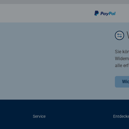
Sie kö
Widerr
alle e
Wid
Service
Entdeck