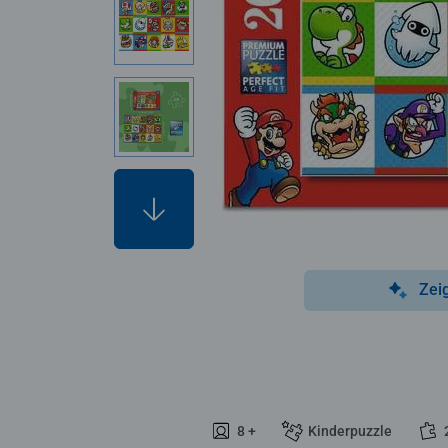
Zei
8 +
Kinderpuzzle