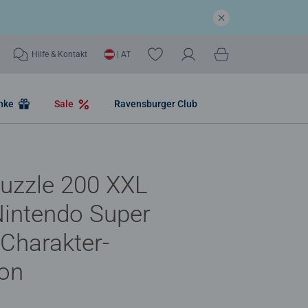
Hilfe & Kontakt
| AT
nke
Sale
Ravensburger Club
uzzle 200 XXL
 Nintendo Super
 Charakter-
ion