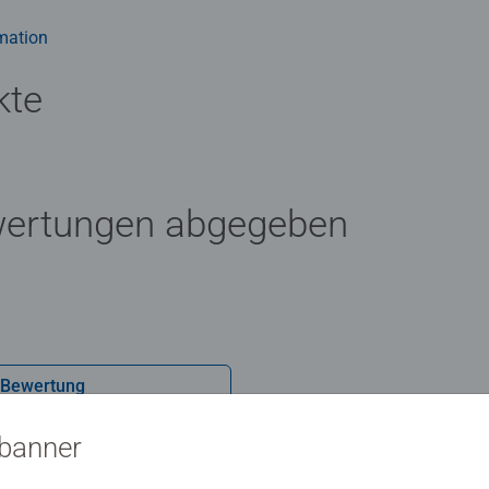
ert für jedes Kind das Richtige dabei. Die Auswahl der Motive und
Herzen. Deshalb wird die Unbedenklichkeit aller Materialien vo
mation
n entwickeln wir Puzzles, wie Kinder sie lieben: altersgerecht in 
kte
wertungen abgegeben
 Bewertung
sbanner