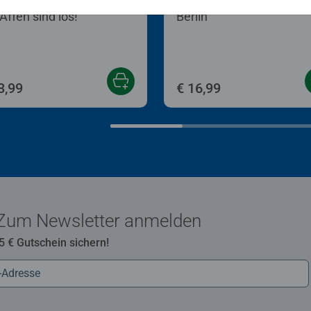
erpuzzle
Puzzle für Erwachsene
Affen sind los!
Berlin
3,99
€ 16,99
Zum Newsletter anmelden
 5 € Gutschein sichern!