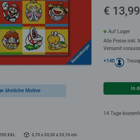
€ 13,99
Auf Lager
Alle Preise inkl.
Versand voraussi
+
140
Treue
In 
ge ähnliche Motive
14 Tage kostenf
200 XXL
3,70 x 33,50 x 23,10 cm