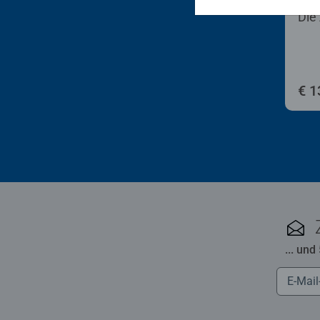
Kind
Die 
€ 1
... und