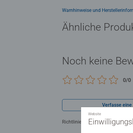
Teilen bis 300 Teilen, ist garanti
Kinderpuzzles liegen uns sehr am 
Warnhinweise und Herstellerinfor
bestätigt. Seit mehr als 100 Jahre
Ähnliche Produ
Noch keine Be
0/0
Verfasse eine
Website
Einwilligung
Richtlinien für Bewertungen