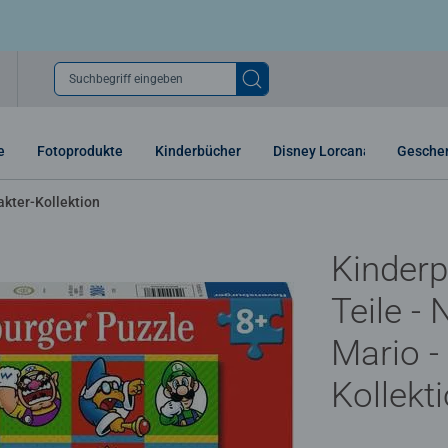
Suchbegriff eingeben
e
Fotoprodukte
Kinderbücher
Disney Lorcana
Gesche
akter-Kollektion
Kinderp
Teile -
Mario -
Kollekt