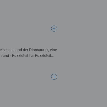
ise ins Land der Dinosaurier, eine
and - Puzzleteil für Puzzleteil
er Verarbeitungsqualität mit
paß.
h ein Erfolg an den anderen reiht.
etzen. Doch Puzzles bieten mehr
orderungen wachsen, erhöhen ihre
it den beliebtesten Motiven, von 2