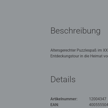
Beschreibung
Altersgerechter Puzzlespaß im XXL
Entdeckungstour in die Heimat von 
können Kinder in fantastische Wel
Material aus nachhaltiger Forstwi
Details
Teile suchen, anfügen und sich üb
Deshalb lieben Kinder es, die Pu
als Spaß: Mit der richtigen Schwi
Artikelnummer:
12004347
Geduld und stärken ihr Selbstvert
EAN:
40055550