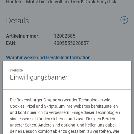
Hunters - Motiv bist du voll im Trend! Dank Easyclick
Technology passen alle Kunststoff-Puzzleteile perfekt
und stabil ineinander.
Details
Dieses coole Motiv macht nicht nur Spaß zu puzzeln,
Artikelnummer:
12002885
sondern sieht auch toll aus in deinem Zimmer! Aus
EAN:
4005555028857
gewölbten Kunststoff-Puzzleteilen, die dank Easyclick
Technology perfekt zusammen passen, entsteht Stück für
Warnhinweise und Herstellerinformation
Stück dieser stabile 3D Puzzle-Ball, ganz ohne Kleben. Die
Nummerierung der Teile auf der Rückseite erleichtert das
Website
Ähnliche Produkte
Vorsortieren und ermöglicht einfaches Puzzeln nach
Einwilligungsbanner
Zahlen.
Die Ravensburger Gruppe verwendet Technologien wie
Noch keine Bewertungen
Cookies, Pixel und Skripte, um ihre Websites bereitzustellen
abgegeben
und kontinuierlich zu verbessern. Einige dieser Technologien
sind essenziell für den sicheren und zuverlässigen Betrieb
unserer Seiten. Andere sind optional und helfen uns dabei,
0/0
deinen Besuch komfortabler zu gestalten, zu verstehen, wie