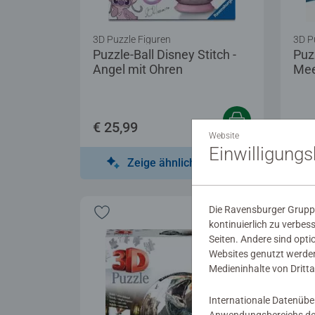
3D Puzzle Figuren
3D P
Puzzle-Ball Disney Stitch -
Puz
Angel mit Ohren
Mee
€ 25,99
€ 1
Website
Einwilligung
Zeige ähnliche Motive
Die Ravensburger Gruppe
kontinuierlich zu verbes
Seiten. Andere sind opti
Websites genutzt werden
Medieninhalte von Dritta
Internationale Datenübe