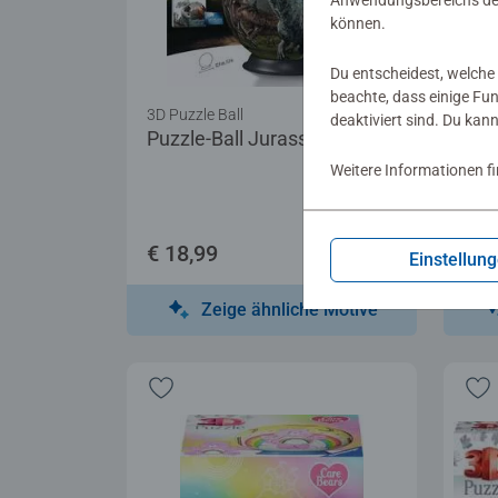
Anwendungsbereichs der
können.
Du entscheidest, welche 
beachte, dass einige Fu
3D Puzzle Ball
3D P
deaktiviert sind. Du kan
Puzzle-Ball Jurassic World
Puz
Luc
Weitere Informationen f
€ 18,99
€ 1
Einstellun
Zeige ähnliche Motive