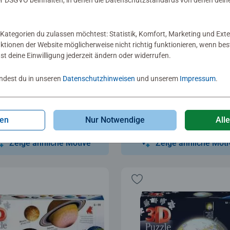
 DSGVO beinhalten, in denen die Datenschutzstandards von denen dein
Kategorien du zulassen möchtest: Statistik, Komfort, Marketing und Exte
nktionen der Website möglicherweise nicht richtig funktionieren, wenn b
uzzle Ball
3D Puzzle Ball
nst deine Einwilligung jederzeit ändern oder widerrufen.
zle-Ball Care Bears Good
Puzzle-Ball Hyperball
k Bear
indest du in unseren
Datenschutzhinweisen
und unserem
Impressum
.
1,99
€ 11,99
gen
Nur Notwendige
All
Zeige ähnliche Motive
Zeige ähnliche Moti