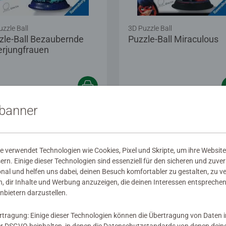
uzzle Ball
3D Puzzle Ball
zle-Ball Bezaubernde
Puzzle-Ball Miraculous
rjungfrauen
8,99
€ 18,99
sbanner
Zeige ähnliche Motive
Zeige ähnliche Moti
 verwendet Technologien wie Cookies, Pixel und Skripte, um ihre Website
sern. Einige dieser Technologien sind essenziell für den sicheren und zuve
onal und helfen uns dabei, deinen Besuch komfortabler zu gestalten, zu v
, dir Inhalte und Werbung anzuzeigen, die deinen Interessen entsprechen
nbietern darzustellen.
rtragung: Einige dieser Technologien können die Übertragung von Daten 