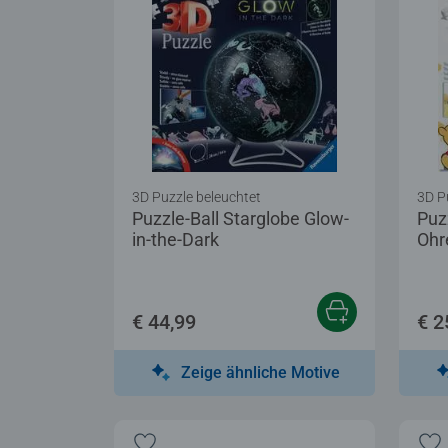
3D Puzzle beleuchtet
3D P
Puzzle-Ball Starglobe Glow-
Puz
in-the-Dark
Ohr
€ 44,99
€ 2
Zeige ähnliche Motive