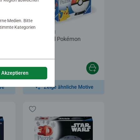
er Region abweichen
rne Medien. Bitte
estimmte Kategorien
3D Puzzle Ball
Puzzle-Ball Pokémon
Wiederball
€ 11,99
e Akzeptieren
ve
Zeige ähnliche Motive