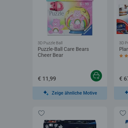
3D Puzzle Ball
3D P
Puzzle-Ball Care Bears
Pla
Cheer Bear
Dur
€ 11,99
€ 6
Zeige ähnliche Motive