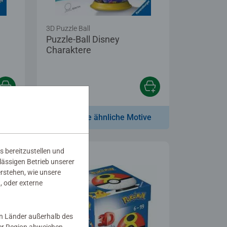
3D Puzzle Ball
Puzzle-Ball Disney
Charaktere
€ 18,99
ve
Zeige ähnliche Motive
s bereitzustellen und
rlässigen Betrieb unserer
erstehen, wie unsere
, oder externe
in Länder außerhalb des