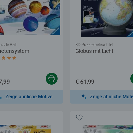
uzzle Ball
3D Puzzle beleuchtet
netensystem
Globus mit Licht
chschnittliche Bewertung 5,0 von 5 Sternen.
7,99
€ 61,99
Zeige ähnliche Motive
Zeige ähnliche Moti