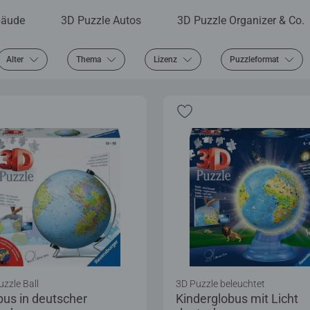
bäude
3D Puzzle Autos
3D Puzzle Organizer & Co.
Alter
Thema
Lizenz
Puzzleformat
uzzle Ball
3D Puzzle beleuchtet
bus in deutscher
Kinderglobus mit Licht