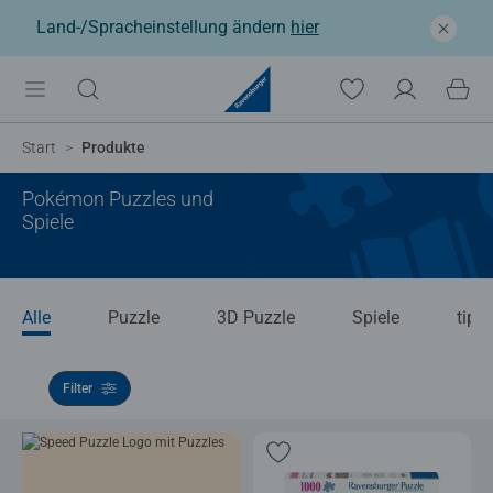
Land-/Spracheinstellung ändern
hier
Start
Produkte
Pokémon Puzzles und
Spiele
Alle
Puzzle
3D Puzzle
Spiele
tipto
Filter