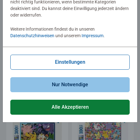
nicht richtig funktionieren, wenn bestimmte Kategorien
deaktiviert sind. Du kannst deine Einwilligung jederzeit ändern
oder widerrufen.
Weitere Informationen findest du in unseren
Datenschutzhinweisen
und unserem
Impressum
.
Puzzle für Erwachsene
3D Puzzle Organizer & Co
Pikachu Challenge
Utensilo Pokémon
Einstellungen
Nur Notwendige
16,99 €
14,99 €
Ähnliche Motive
Ähnliche Motive
Alle Akzeptieren