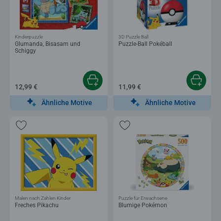
Kinderpuzzle
3D Puzzle Ball
Glumanda, Bisasam und
Puzzle-Ball Pokéball
Schiggy
12,99 €
11,99 €
Ähnliche Motive
Ähnliche Motive
Malen nach Zahlen Kinder
Puzzle für Erwachsene
Freches Pikachu
Blumige Pokémon