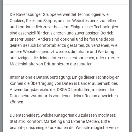
Die Ravensburger Gruppe verwendet Technologien wie
18,99 €
17,99 €
Cookies, Pixel und Skripte, um ihre Websites bereitzustellen
und kontinuierlich zu verbessern. Einige dieser Technologien
Ähnliche Motive
Ähnliche Motive
sind essenziell für den sicheren und zuverlässigen Betrieb
unserer Seiten. Andere sind optional und helfen uns dabei,
deinen Besuch komfortabler zu gestalten, zu verstehen, wie
unsere Websites genutzt werden, dir Inhalte und Werbung
anzuzeigen, die deinen Interessen entsprechen, oder externe
Medieninhalte von Drittanbietern darzustellen.
Internationale Datenübertragung: Einige dieser Technologien
können die Übertragung von Daten in Länder außerhalb des
Kinderspiele
Malen nach Zahlen Kinder
Anwendungsbereichs der DSGVO beinhalten, in denen die
®
memory
Pokémon
Pikachu
Datenschutzstandards von denen deiner Region abweichen
können.
Du entscheidest, welche Kategorien du zulassen möchtest:
17,99 €
16,99 €
Statistik, Komfort, Marketing und Externe Medien. Bitte
Ähnliche Motive
Produkt Details
beachte, dass einige Funktionen der Website möglicherweise