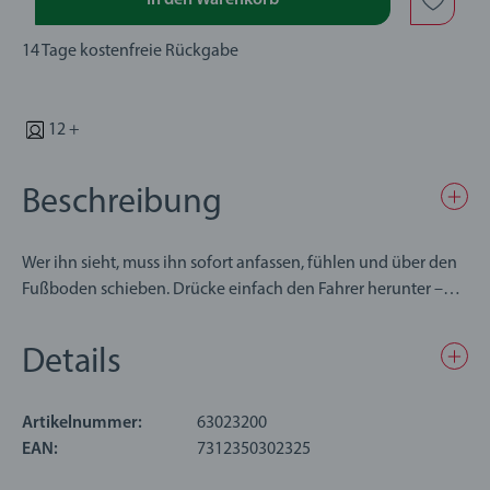
In den Warenkorb
14 Tage kostenfreie Rückgabe
12 +
Beschreibung
Wer ihn sieht, muss ihn sofort anfassen, fühlen und über den
Fußboden schieben. Drücke einfach den Fahrer herunter –
und das Auto rast los! Der Push & Go Rennwagen Silber
Edition bietet Spaß und Spannung, regt die Aktivität an und
Details
fördert die motorischen Fähigkeiten.
Die aus hochwertigem Kunststoff gefertigten Spielzeuge von
Artikelnummer:
63023200
BRIO sind für Kleinkinder ab 12 Monaten geeignet und ideale
EAN:
7312350302325
Geschenke für Jungen und Mädchen. Wir wissen, dass Kinder