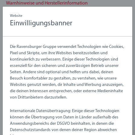
manchmal anders mit Spielzeug spielen, als wir es erwarten.
Warnhinweise und Herstellerinformation
Deshalb testen wir unsere Produkte gründlich nach unseren
Website
strengen Sicherheitsanforderungen, die in vielen Fällen über
Einwilligungsbanner
die gesetzlichen Anforderungen hinausgehen. BRIO Infant &
Noch keine Bewertungen
Toddler Toys sind ein tolles Geburtstagsgeschenk oder ein
abgegeben
großartiges Weihnachtsgeschenk
Die Ravensburger Gruppe verwendet Technologien wie Cookies,
Pixel und Skripte, um ihre Websites bereitzustellen und
0/0
kontinuierlich zu verbessern. Einige dieser Technologien sind
essenziell für den sicheren und zuverlässigen Betrieb unserer
Seiten. Andere sind optional und helfen uns dabei, deinen
Besuch komfortabler zu gestalten, zu verstehen, wie unsere
Verfasse eine Bewertung
Websites genutzt werden, dir Inhalte und Werbung anzuzeigen,
die deinen Interessen entsprechen, oder externe Medieninhalte
von Drittanbietern darzustellen.
Richtlinien für Bewertungen
Internationale Datenübertragung: Einige dieser Technologien
können die Übertragung von Daten in Länder außerhalb des
Anwendungsbereichs der DSGVO beinhalten, in denen die
Datenschutzstandards von denen deiner Region abweichen