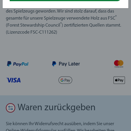
und viele unserer Holzprodukte sind zu Ikonen in der Welt
des Spielzeugs geworden. Wir sind stolz darauf, dass das
®
gesamte für unsere Spielzeuge verwendete Holz aus FSC
®
(Forest Stewardship Council
) zertifizierten Quellen stammt.
(Lizenzcode FSC-C111262)
Waren zurückgeben
Sie können Ihr Widerrufsrecht ausüben, indem Sie unser