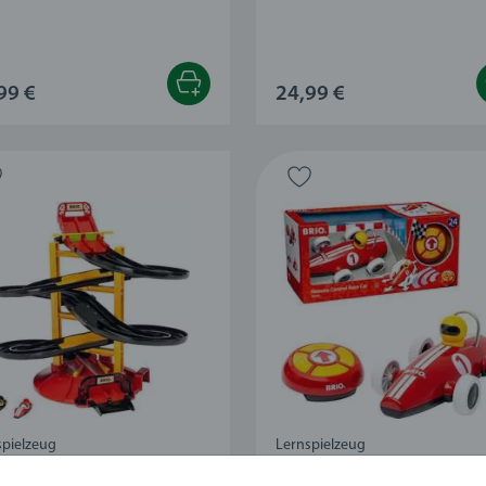
99 €
24,99 €
spielzeug
Lernspielzeug
nbahn-Turm mit zwei
RC Rennwagen