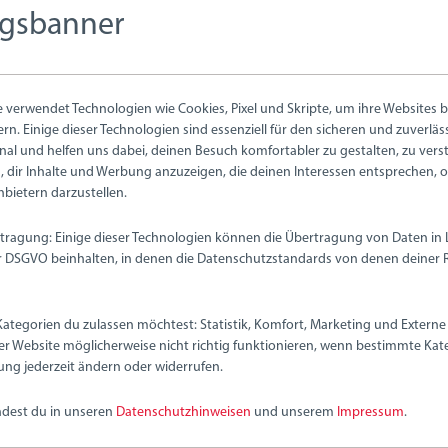
nwagen
ernen.
ngsbanner
99 €
56,99 €
verwendet Technologien wie Cookies, Pixel und Skripte, um ihre Websites b
ern. Einige dieser Technologien sind essenziell für den sicheren und zuverlä
nal und helfen uns dabei, deinen Besuch komfortabler zu gestalten, zu vers
 dir Inhalte und Werbung anzuzeigen, die deinen Interessen entsprechen, 
nbietern darzustellen.
tragung: Einige dieser Technologien können die Übertragung von Daten in
DSGVO beinhalten, in denen die Datenschutzstandards von denen deiner 
Kategorien du zulassen möchtest: Statistik, Komfort, Marketing und Externe 
er Website möglicherweise nicht richtig funktionieren, wenn bestimmte Kate
ung jederzeit ändern oder widerrufen.
spielzeug
ndest du in unseren
Datenschutzhinweisen
und unserem
Impressum
.
ck- & Dreh-Clown