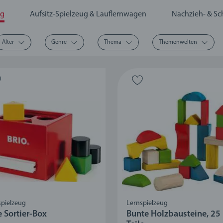
ug
Aufsitz-Spielzeug & Lauflernwagen
Nachzieh- & Sc
Alter
Genre
Thema
Themenwelten
spielzeug
Lernspielzeug
e Sortier-Box
Bunte Holzbausteine, 25