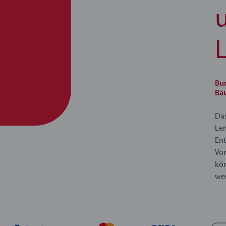
Bun
Bau
Das
Ler
Ent
Vo
kön
wer