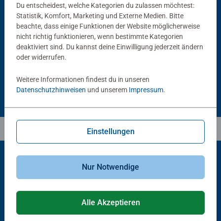
Du entscheidest, welche Kategorien du zulassen möchtest:
Statistik, Komfort, Marketing und Externe Medien. Bitte
Puzzlezubehör
Puzzlezubehör
Puzzle Conserver Permanent
Puzzle-Rahmen, schwarz
beachte, dass einige Funktionen der Website möglicherweise
Durchschnittliche Bewertung 4.4 von 5 Sternen.
nicht richtig funktionieren, wenn bestimmte Kategorien
deaktiviert sind. Du kannst deine Einwilligung jederzeit ändern
oder widerrufen.
CHF 16.00
CHF 46.00
Weitere Informationen findest du in unseren
Datenschutzhinweisen
und unserem
Impressum
.
Einstellungen
Nur Notwendige
Beliebte Auswahl
Andere Kunden mögen auch
Alle Akzeptieren