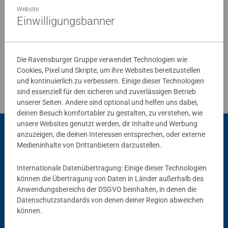
Ravensburg hergestellt werden. Jahrzehntelange
Website
Erfahrung in der Puzzleproduktion, den hohen
Einwilligungsbanner
Qualitätsanspruch an Material, Motiv und Design lassen
Verfasse eine Bewertung
die Herzen der Puzzler höherschlagen und erleben, wie
eins zum andern passt. Das ist die Ravensburger
Die Ravensburger Gruppe verwendet Technologien wie
Richtlinien für Bewertungen
Leidenschaft für Qualität.
Cookies, Pixel und Skripte, um ihre Websites bereitzustellen
und kontinuierlich zu verbessern. Einige dieser Technologien
sind essenziell für den sicheren und zuverlässigen Betrieb
unserer Seiten. Andere sind optional und helfen uns dabei,
deinen Besuch komfortabler zu gestalten, zu verstehen, wie
unsere Websites genutzt werden, dir Inhalte und Werbung
anzuzeigen, die deinen Interessen entsprechen, oder externe
Passend dazu
Medieninhalte von Drittanbietern darzustellen.
Internationale Datenübertragung: Einige dieser Technologien
können die Übertragung von Daten in Länder außerhalb des
Anwendungsbereichs der DSGVO beinhalten, in denen die
Datenschutzstandards von denen deiner Region abweichen
können.