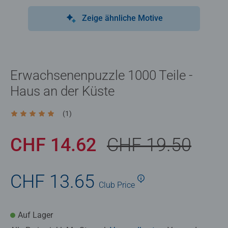
Zeige ähnliche Motive
Erwachsenenpuzzle 1000 Teile -
Haus an der Küste
(1)
Durchschnittliche Bewertung 5.0 von 5 Sternen.
CHF 14.62
CHF 19.50
CHF 13.65
Club
Price
Auf Lager