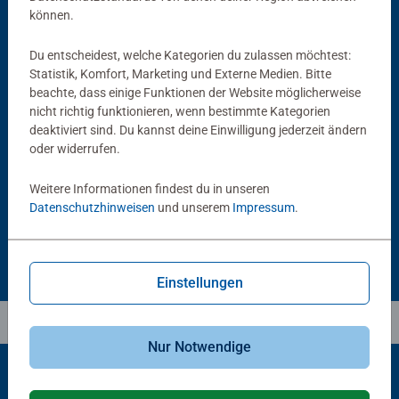
können.
Du entscheidest, welche Kategorien du zulassen möchtest:
Statistik, Komfort, Marketing und Externe Medien. Bitte
beachte, dass einige Funktionen der Website möglicherweise
nicht richtig funktionieren, wenn bestimmte Kategorien
Puzzlezubehör
Puzzlezubehör
deaktiviert sind. Du kannst deine Einwilligung jederzeit ändern
Puzzle Conserver Permanent
Puzzle-Rahmen, schwarz
oder widerrufen.
Durchschnittliche Bewertung 4.4 von 5 Sternen.
Weitere Informationen findest du in unseren
Datenschutzhinweisen
und unserem
Impressum
.
CHF 16.00
CHF 46.00
Einstellungen
Nur Notwendige