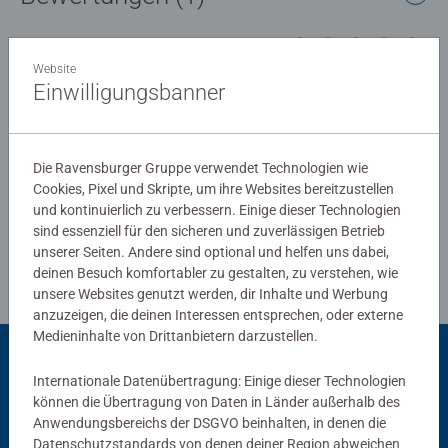
unvergesslichen Puzzleerlebnis nichts mehr im Weg. Die
Einzigartigkeit der charakteristischen Puzzleteile wird
5.0/5
Durchschnittliche Bewertung 5.0 von 5 Sternen.
durch handgefertigte Stanzwerkzeuge erreicht, die in
Website
äußerster Uhrmacherpräzision im oberschwäbischen
Einwilligungsbanner
Ravensburg hergestellt werden. Jahrzehntelange
Bewertungen
Erfahrung in der Puzzleproduktion, den hohen
Qualitätsanspruch an Material, Motiv und Design lassen
Die Ravensburger Gruppe verwendet Technologien wie
die Herzen der Puzzler höherschlagen und erleben, wie
Cookies, Pixel und Skripte, um ihre Websites bereitzustellen
eins zum andern passt. Das ist die Ravensburger
und kontinuierlich zu verbessern. Einige dieser Technologien
Richtlinien für Bewertungen
Leidenschaft für Qualität.
sind essenziell für den sicheren und zuverlässigen Betrieb
unserer Seiten. Andere sind optional und helfen uns dabei,
deinen Besuch komfortabler zu gestalten, zu verstehen, wie
unsere Websites genutzt werden, dir Inhalte und Werbung
anzuzeigen, die deinen Interessen entsprechen, oder externe
Medieninhalte von Drittanbietern darzustellen.
Passend dazu
Internationale Datenübertragung: Einige dieser Technologien
können die Übertragung von Daten in Länder außerhalb des
Anwendungsbereichs der DSGVO beinhalten, in denen die
Datenschutzstandards von denen deiner Region abweichen