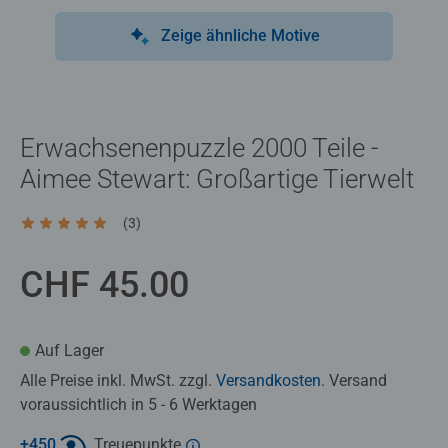
Zeige ähnliche Motive
Erwachsenenpuzzle 2000 Teile -
Aimee Stewart: Großartige Tierwelt
(3)
Durchschnittliche Bewertung 5.0 von 5 Sternen.
CHF 45.00
Auf Lager
Alle Preise inkl. MwSt. zzgl.
Versandkosten
. Versand
voraussichtlich in 5 - 6 Werktagen
+
450
Treuepunkte