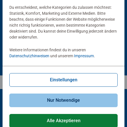
Du entscheidest, welche Kategorien du zulassen möchtest:
Statistik, Komfort, Marketing und Externe Medien. Bitte
Puzzlezubehör
Puzzlezubehör
beachte, dass einige Funktionen der Website möglicherweise
Puzzle Conserver Permanent
Puzzle-Rahmen, schwarz
nicht richtig funktionieren, wenn bestimmte Kategorien
Durchschnittliche Bewertung 4.4 von 5 Sternen.
deaktiviert sind. Du kannst deine Einwilligung jederzeit ändern
oder widerrufen.
CHF 16.00
CHF 46.00
Weitere Informationen findest du in unseren
Datenschutzhinweisen
und unserem
Impressum
.
Einstellungen
Nur Notwendige
Beliebte Auswahl
Alle Akzeptieren
Andere Kunden mögen auch