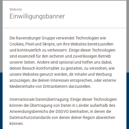
äußerster Uhrmacherpräzision im oberschwäbischen
Website
Ravensburg hergestellt werden. Jahrzehntelange
Einwilligungsbanner
Bewertungen
Erfahrung in der Puzzleproduktion, den hohen
Qualitätsanspruch an Material, Motiv und Design lassen
die Herzen der Puzzler höherschlagen und erleben, wie
Die Ravensburger Gruppe verwendet Technologien wie
eins zum andern passt. Das ist die Ravensburger
Cookies, Pixel und Skripte, um ihre Websites bereitzustellen
Richtlinien für Bewertungen
Leidenschaft für Qualität.
und kontinuierlich zu verbessern. Einige dieser Technologien
sind essenziell für den sicheren und zuverlässigen Betrieb
unserer Seiten. Andere sind optional und helfen uns dabei,
deinen Besuch komfortabler zu gestalten, zu verstehen, wie
unsere Websites genutzt werden, dir Inhalte und Werbung
anzuzeigen, die deinen Interessen entsprechen, oder externe
Passend dazu
Medieninhalte von Drittanbietern darzustellen.
Internationale Datenübertragung: Einige dieser Technologien
können die Übertragung von Daten in Länder außerhalb des
Anwendungsbereichs der DSGVO beinhalten, in denen die
Datenschutzstandards von denen deiner Region abweichen
können.