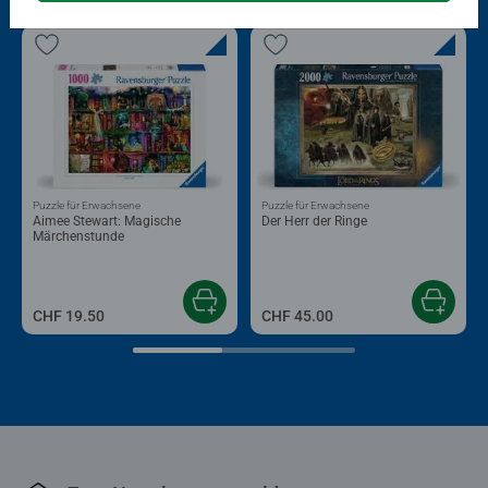
Puzzle für Erwachsene
Puzzle für Erwachsene
Aimee Stewart: Magische
Der Herr der Ringe
Märchenstunde
CHF 19.50
CHF 45.00