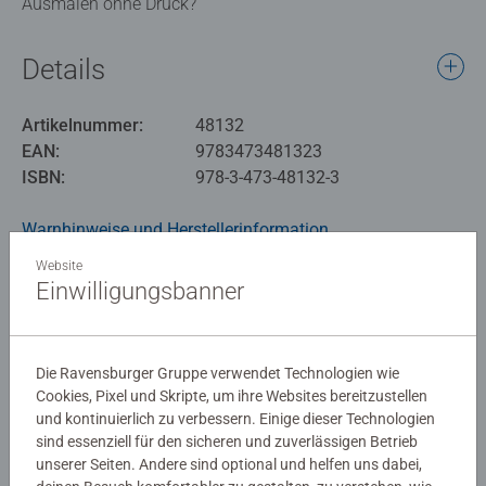
Ausmalen ohne Druck?
Details
Artikelnummer:
48132
EAN:
9783473481323
ISBN:
978-3-473-48132-3
Warnhinweise und Herstellerinformation
Website
Ähnliche Produkte
Einwilligungsbanner
Die Ravensburger Gruppe verwendet Technologien wie
Noch keine Bewertungen
Cookies, Pixel und Skripte, um ihre Websites bereitzustellen
und kontinuierlich zu verbessern. Einige dieser Technologien
abgegeben
sind essenziell für den sicheren und zuverlässigen Betrieb
unserer Seiten. Andere sind optional und helfen uns dabei,