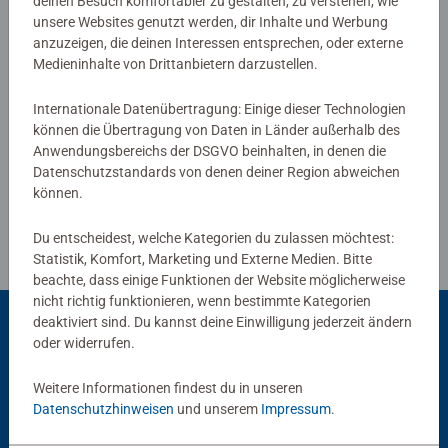
0/0
deinen Besuch komfortabler zu gestalten, zu verstehen, wie
unsere Websites genutzt werden, dir Inhalte und Werbung
anzuzeigen, die deinen Interessen entsprechen, oder externe
Medieninhalte von Drittanbietern darzustellen.
Verfasse eine Bewertung
Internationale Datenübertragung: Einige dieser Technologien
können die Übertragung von Daten in Länder außerhalb des
Richtlinien für Bewertungen
Anwendungsbereichs der DSGVO beinhalten, in denen die
Datenschutzstandards von denen deiner Region abweichen
können.
Du entscheidest, welche Kategorien du zulassen möchtest:
Statistik, Komfort, Marketing und Externe Medien. Bitte
beachte, dass einige Funktionen der Website möglicherweise
nicht richtig funktionieren, wenn bestimmte Kategorien
deaktiviert sind. Du kannst deine Einwilligung jederzeit ändern
oder widerrufen.
Beliebte Auswahl
Weitere Informationen findest du in unseren
Andere Kunden mögen auch
Datenschutzhinweisen
und unserem
Impressum
.