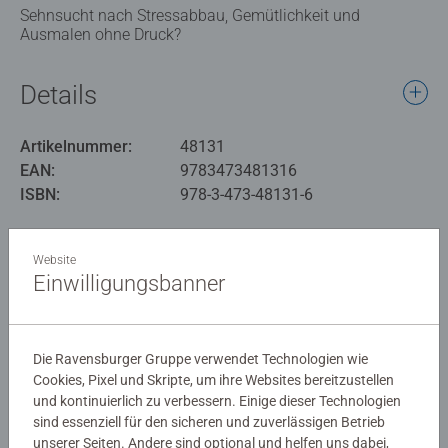
Sehnsucht nach Stressabbau, Gemütlichkeit und
Ausmalen ohne Druck?
Details
Artikelnummer:
48131
EAN:
9783473481316
ISBN:
978-3-473-48131-6
Warnhinweise und Herstellerinformation
Website
Einwilligungsbanner
Ähnliche Produkte
Die Ravensburger Gruppe verwendet Technologien wie
Cookies, Pixel und Skripte, um ihre Websites bereitzustellen
Noch keine Bewertungen
und kontinuierlich zu verbessern. Einige dieser Technologien
abgegeben
sind essenziell für den sicheren und zuverlässigen Betrieb
unserer Seiten. Andere sind optional und helfen uns dabei,