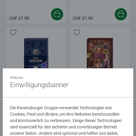
CHF 27.90
CHF 27.90
Lorcana Bücher
Lorcana Bücher
Website
Notebook - Notizbuch - Carnet
Quest of Wonders. An
Einwilligungsbanner
de notes
Illumineer's Lorebook (EN)
Die Ravensburger Gruppe verwendet Technologien wie
CHF 17.00
Cookies, Pixel und Skripte, um ihre Websites bereitzustellen
und kontinuierlich zu verbessern. Einige dieser Technologien
sind essenziell für den sicheren und zuverlässigen Betrieb
unserer Seiten. Andere sind optional und helfen uns dabei,