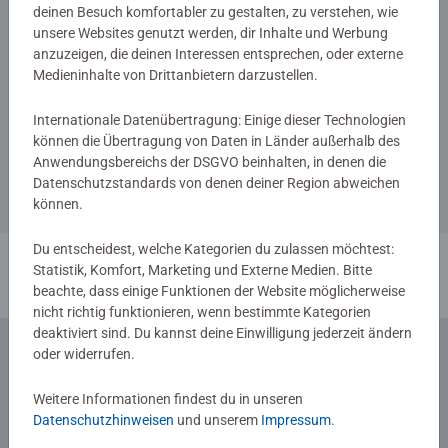
deinen Besuch komfortabler zu gestalten, zu verstehen, wie
unsere Websites genutzt werden, dir Inhalte und Werbung
anzuzeigen, die deinen Interessen entsprechen, oder externe
Medieninhalte von Drittanbietern darzustellen.
Lorcana Bücher
Quest of Wonders.
Internationale Datenübertragung: Einige dieser Technologien
Legendenbuch eines Luminari
können die Übertragung von Daten in Länder außerhalb des
Anwendungsbereichs der DSGVO beinhalten, in denen die
Datenschutzstandards von denen deiner Region abweichen
können.
Du entscheidest, welche Kategorien du zulassen möchtest:
Statistik, Komfort, Marketing und Externe Medien. Bitte
1
beachte, dass einige Funktionen der Website möglicherweise
nicht richtig funktionieren, wenn bestimmte Kategorien
deaktiviert sind. Du kannst deine Einwilligung jederzeit ändern
oder widerrufen.
Zum Newsletter anmelden
Weitere Informationen findest du in unseren
... und 5 € Gutschein sichern!
Datenschutzhinweisen
und unserem
Impressum
.