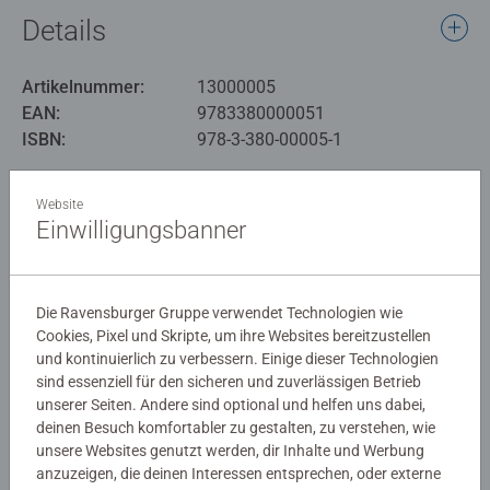
Details
Artikelnummer:
13000005
EAN:
9783380000051
ISBN:
978-3-380-00005-1
Warnhinweise und Herstellerinformation
Website
Einwilligungsbanner
Noch keine Bewertungen
abgegeben
Die Ravensburger Gruppe verwendet Technologien wie
Cookies, Pixel und Skripte, um ihre Websites bereitzustellen
und kontinuierlich zu verbessern. Einige dieser Technologien
0/0
sind essenziell für den sicheren und zuverlässigen Betrieb
unserer Seiten. Andere sind optional und helfen uns dabei,
deinen Besuch komfortabler zu gestalten, zu verstehen, wie
unsere Websites genutzt werden, dir Inhalte und Werbung
Verfasse eine Bewertung
anzuzeigen, die deinen Interessen entsprechen, oder externe