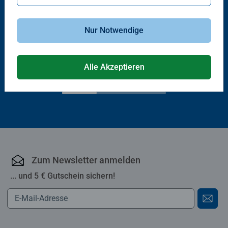
Lorcana Bücher
Lorcana Bücher
Nur Notwendige
Notebook - Notizbuch - Carnet
Der offizielle Collector's Guide -
de notes
Sets 1-4
Alle Akzeptieren
CHF 17.00
CHF 27.90
Zum Newsletter anmelden
... und 5 € Gutschein sichern!