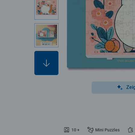
Zei
10 +
Mini Puzzles