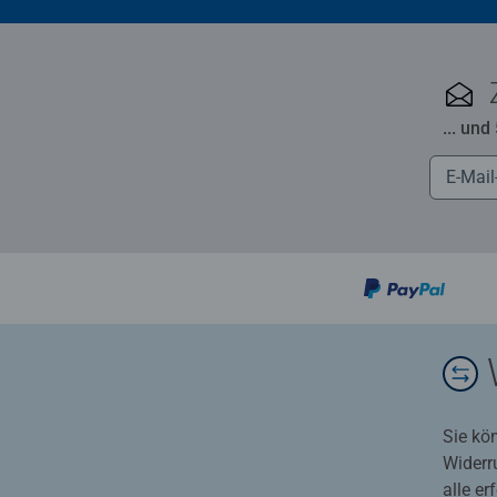
... und
Sie kö
Widerr
alle e