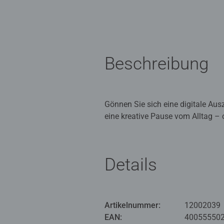
Beschreibung
Gönnen Sie sich eine digitale Au
eine kreative Pause vom Alltag – o
Szene und macht es zu einem deko
Details
Puzzlespaß im Mini-Format – für k
durch moderne, liebevoll gestalte
rundum gelungenes Puzzle-Erlebnis
sind angenehm blendfrei. Als beson
Artikelnummer:
12002039
präsentiert – ob auf dem Schreibt
EAN:
40055550