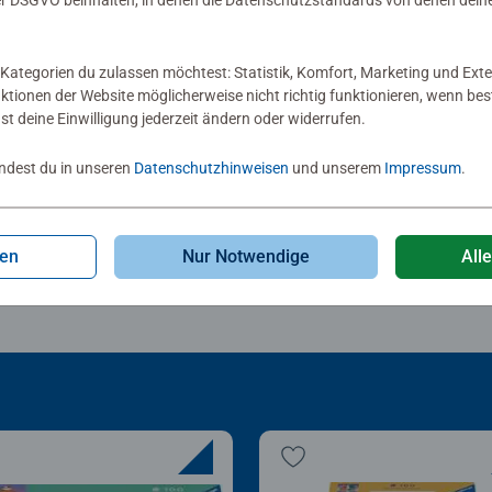
 DSGVO beinhalten, in denen die Datenschutzstandards von denen dein
lezubehör
Puzzlezubehör
zle-Rahmen, schwarz
Puzzle-Rahmen, schwar
Kategorien du zulassen möchtest: Statistik, Komfort, Marketing und Exte
nktionen der Website möglicherweise nicht richtig funktionieren, wenn b
Sternen.
nst deine Einwilligung jederzeit ändern oder widerrufen.
0,00
€ 30,00
indest du in unseren
Datenschutzhinweisen
und unserem
Impressum
.
gen
Nur Notwendige
All