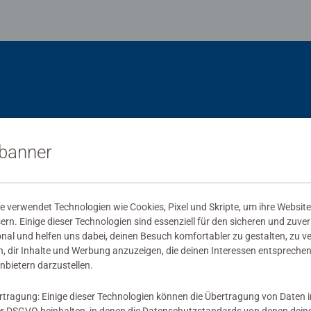
sbanner
 verwendet Technologien wie Cookies, Pixel und Skripte, um ihre Website
sern. Einige dieser Technologien sind essenziell für den sicheren und zuve
onal und helfen uns dabei, deinen Besuch komfortabler zu gestalten, zu v
, dir Inhalte und Werbung anzuzeigen, die deinen Interessen entsprechen
nbietern darzustellen.
rtragung: Einige dieser Technologien können die Übertragung von Daten 