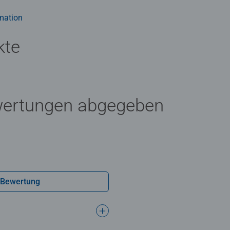
mation
kte
wertungen abgegeben
 Bewertung