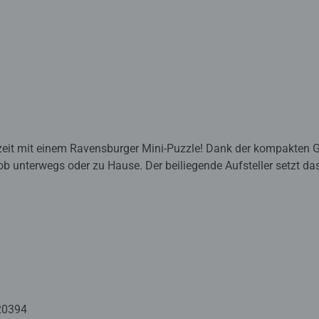
szeit mit einem Ravensburger Mini-Puzzle! Dank der kompakten G
b unterwegs oder zu Hause. Der beiliegende Aufsteller setzt das 
rativen Farbtupfer. Eine entspannende Beschäftigung für zwis
reative Auszeiten zu Hause, im Büro oder unterwegs! Die 100-te
te Motive, präzise gestanzte Puzzleteile und die bewährte Raven
. Dank hochwertigem Papier mit Leinenstruktur wirken die Bild
deres Extra enthält jedes Minipuzzle einen kleinen Aufsteller, de
isch, im Regal oder als kleines Geschenk. Geeignet für Erwachs
20394