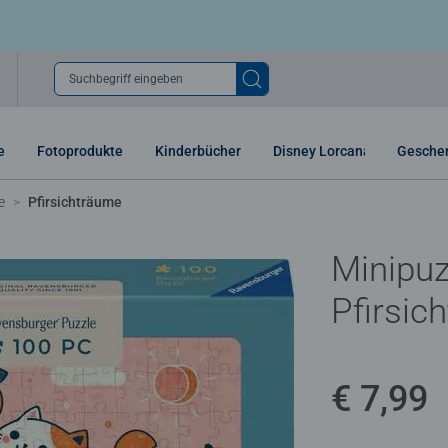
Suchbegriff eingeben
e
Fotoprodukte
Kinderbücher
Disney Lorcana
Gesche
e
Pfirsichträume
Minipuz
Pfirsic
€ 7,99