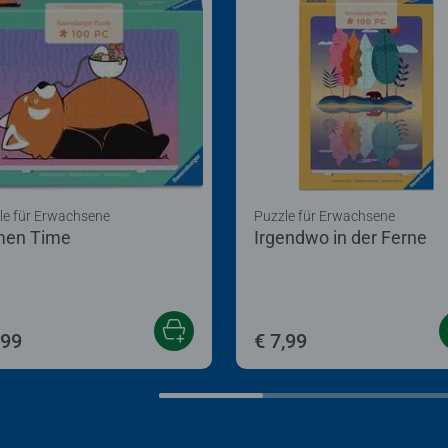
le für Erwachsene
Puzzle für Erwachsene
en Time
Irgendwo in der Ferne
,99
€ 7,99