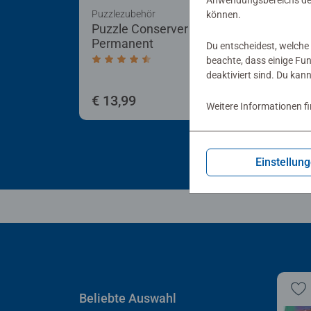
Anwendungsbereichs der
Puzzlezubehör
Puzz
können.
Puzzle Conserver
Puz
Permanent
Du entscheidest, welche 
beachte, dass einige Fu
Durchschnittliche Bewertung 4,4 von 5 
deaktiviert sind. Du kan
€ 13,99
€ 4
Weitere Informationen f
Einstellun
Beliebte Auswahl