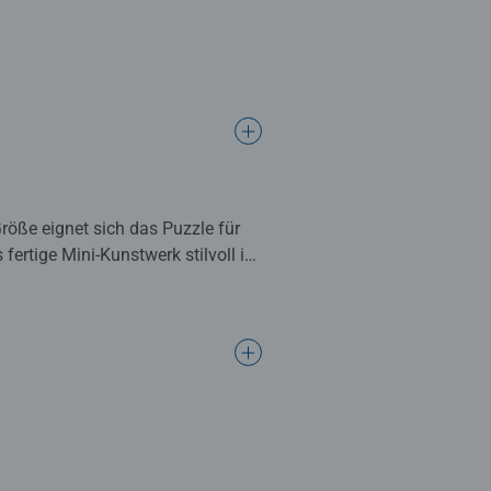
röße eignet sich das Puzzle für
fertige Mini-Kunstwerk stilvoll in
chendurch, geeignet ab 10 Jahren.
iligen Mini-Puzzles begeistern
sburger Passgenauigkeit – für ein
er besonders klar, lebendig und
r das fertige Puzzle stilvoll
ene und Kinder ab 10 Jahren.