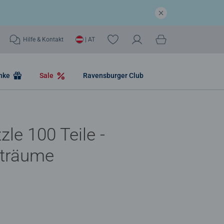
Hilfe & Kontakt
| AT
nke
Sale
Ravensburger Club
zle 100 Teile -
hträume