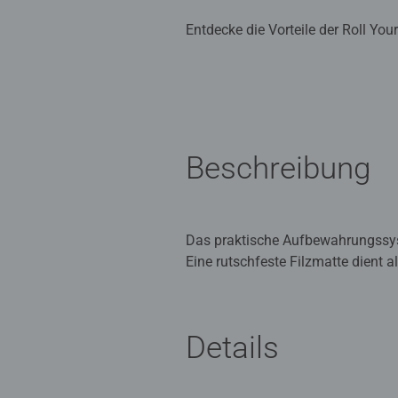
Entdecke die Vorteile der Roll Yo
Beschreibung
Das praktische Aufbewahrungssys
Eine rutschfeste Filzmatte dient 
Gummibändern befestigt wird. So 
sicher transportiert werden. Für
Details
Ravensburger Puzzles bedeuten Pu
Auswahl an Motiven begeistern P
Ravensburger können Puzzlebegeist