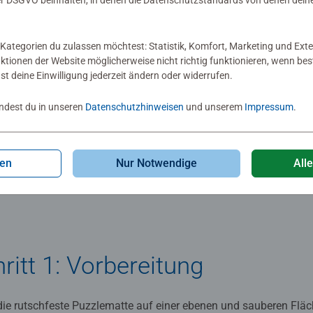
 DSGVO beinhalten, in denen die Datenschutzstandards von denen dein
Kategorien du zulassen möchtest: Statistik, Komfort, Marketing und Exte
r-Schritt-Anleitung: 
nktionen der Website möglicherweise nicht richtig funktionieren, wenn b
nst deine Einwilligung jederzeit ändern oder widerrufen.
our Puzzle! Matte
indest du in unseren
Datenschutzhinweisen
und unserem
Impressum
.
gen
Nur Notwendige
All
ritt 1: Vorbereitung
 die rutschfeste Puzzlematte auf einer ebenen und sauberen Fläc