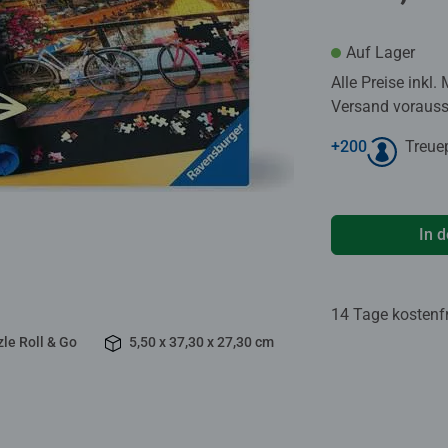
Auf Lager
Alle Preise inkl.
Versand voraussi
+
200
Treue
In 
14 Tage kostenf
le Roll & Go
5,50 x 37,30 x 27,30 cm