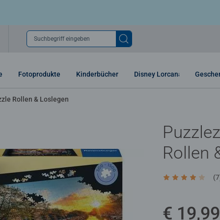
Suchbegriff eingeben
e
Fotoprodukte
Kinderbücher
Disney Lorcana
Gesche
zle Rollen & Loslegen
Puzzlez
Rollen 
(7
Durchschnittlic
€ 19,99