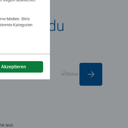
er Region abweichen
rne Medien. Bitte
So nutzt du
estimmte Kategorien
e Akzeptieren
he aus.