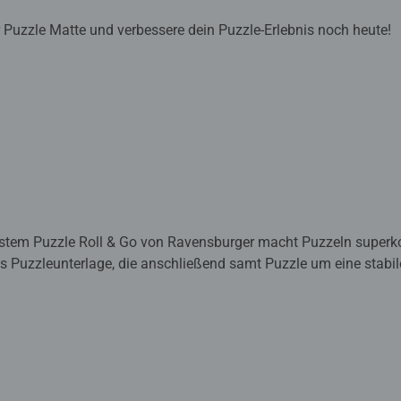
ur Puzzle Matte und verbessere dein Puzzle-Erlebnis noch heute!
tem Puzzle Roll & Go von Ravensburger macht Puzzeln superkom
als Puzzleunterlage, die anschließend samt Puzzle um eine stabi
können angefangene oder fertige Puzzles mit 300 bis 1500 Teil
 schöne Puzzlestunden zu Hause oder unterwegs.
zzlespaß in Premiumqualität. Hochwertige Verarbeitung, moder
uzzlefans vom Anfänger bis zum Profi. Mit dem gut durchdacht
erte jetzt so richtig durchstarten: Puzzles sortieren, platzspar