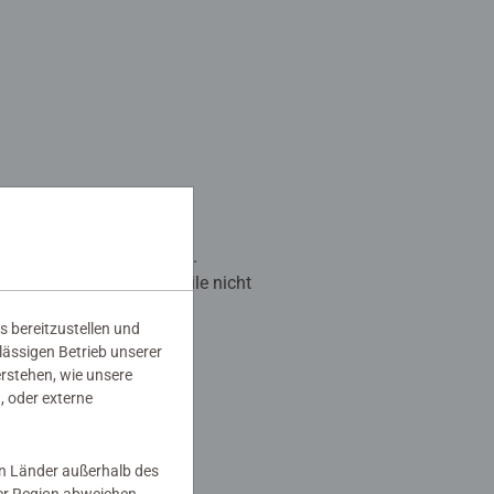
re für sicheren Transport.
ür, dass deine Puzzleteile nicht
s bereitzustellen und
e und fixiere sie mit den
rlässigen Betrieb unserer
erstehen, wie unsere
00 Teilen und lässt sich
, oder externe
rwachsene und Kinder.
in Länder außerhalb des