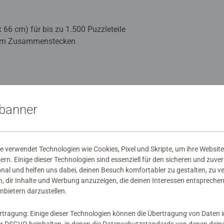
x 66 cm) für bis zu 1.500 Puzzleteile
 zum Zusammenstecken
n
our Puzzle Matte
sbanner
t aus langlebigem, rutschfestem Filz und stabiler Kunststoff-Röh
ematte kann direkt als Unterlage verwendet werden und sorgt daf
 verwendet Technologien wie Cookies, Pixel und Skripte, um ihre Website
eine angefangenen oder fertigen Puzzles um die Kunststoff-Röhr
sern. Einige dieser Technologien sind essenziell für den sicheren und zuve
eren Transport.
onal und helfen uns dabei, deinen Besuch komfortabler zu gestalten, zu v
 von 110 x 66 cm ist die Matte ideal für Puzzles von 300 bis 15
, dir Inhalte und Werbung anzuzeigen, die deinen Interessen entsprechen
nbietern darzustellen.
t für Puzzlefans jeden Alters und eine tolle Geschenkidee für E
rtragung: Einige dieser Technologien können die Übertragung von Daten 