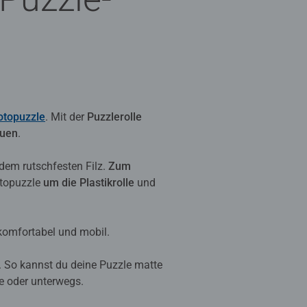
otopuzzle
. Mit der
Puzzlerolle
auen
.
f dem rutschfesten Filz.
Zum
otopuzzle
um die Plastikrolle
und
 komfortabel und mobil.
es. So kannst du deine Puzzle matte
se oder unterwegs.