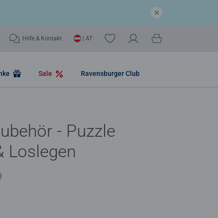
Hilfe & Kontakt
| AT
nke
Sale
Ravensburger Club
ubehör - Puzzle
& Loslegen
)
he Bewertung 4,0 von 5 Sternen.