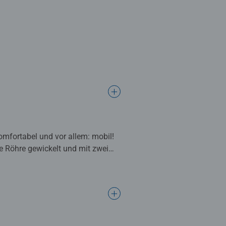
fortabel und vor allem: mobil!
le Röhre gewickelt und mit zwei
en platzsparend verstaut und
ne Designs sowie eine riesige
en Puzzle-Zubehör von
end verstauen und transportieren