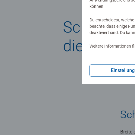
Anwendungsbereichs der
können.
Du entscheidest, welche 
Schritt-fü
beachte, dass einige Fu
deaktiviert sind. Du kan
die Roll Y
Weitere Informationen f
Einstellun
Sch
Breite