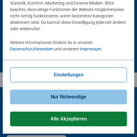
Statistik, Komfort, Marketing und Externe Medien. Bitte
beachte, dass einige Funktionen der Website möglicherweise
Puzzlezubehör
Puzzlezubehör
Puzzle Conserver Permanent
Puzzle-Rahmen, schwarz
nicht richtig funktionieren, wenn bestimmte Kategorien
Durchschnittliche Bewertung 4,4 von 5 Sternen.
deaktiviert sind. Du kannst deine Einwilligung jederzeit ändern
oder widerrufen.
€ 13,99
€ 40,00
Weitere Informationen findest du in unseren
Datenschutzhinweisen
und unserem
Impressum
.
Einstellungen
Nur Notwendige
Beliebte Auswahl
Alle Akzeptieren
Andere Kunden mögen auch