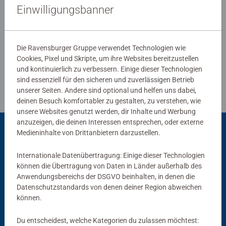
Ravensburg hergestellt werden. Jahrzehntelange
Einwilligungsbanner
Erfahrung in der Puzzleproduktion, den hohen
Qualitätsanspruch an Material, Motiv und Design lassen
Verfasse eine Bewertung
die Herzen der Puzzler höherschlagen und erleben, wie
Die Ravensburger Gruppe verwendet Technologien wie
eins zum andern passt. Das ist die Ravensburger
Cookies, Pixel und Skripte, um ihre Websites bereitzustellen
Richtlinien für Bewertungen
Leidenschaft für Qualität.
und kontinuierlich zu verbessern. Einige dieser Technologien
sind essenziell für den sicheren und zuverlässigen Betrieb
unserer Seiten. Andere sind optional und helfen uns dabei,
deinen Besuch komfortabler zu gestalten, zu verstehen, wie
unsere Websites genutzt werden, dir Inhalte und Werbung
anzuzeigen, die deinen Interessen entsprechen, oder externe
Medieninhalte von Drittanbietern darzustellen.
Passend dazu
Internationale Datenübertragung: Einige dieser Technologien
können die Übertragung von Daten in Länder außerhalb des
Anwendungsbereichs der DSGVO beinhalten, in denen die
Datenschutzstandards von denen deiner Region abweichen
können.
Du entscheidest, welche Kategorien du zulassen möchtest: