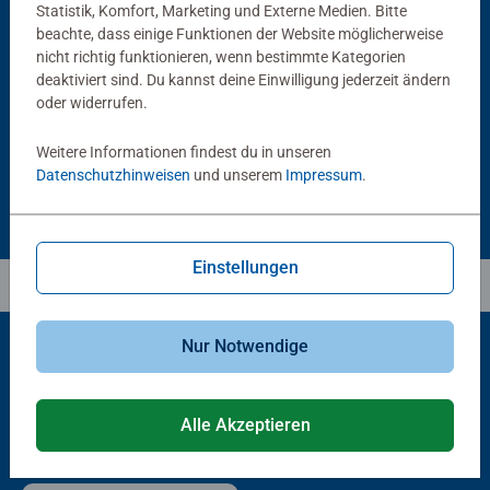
Statistik, Komfort, Marketing und Externe Medien. Bitte
beachte, dass einige Funktionen der Website möglicherweise
Puzzlezubehör
Puzzlezubehör
Puzzle Conserver Permanent
Puzzle-Rahmen, schwarz
nicht richtig funktionieren, wenn bestimmte Kategorien
Durchschnittliche Bewertung 4,4 von 5 Sternen.
deaktiviert sind. Du kannst deine Einwilligung jederzeit ändern
oder widerrufen.
€ 13,99
€ 40,00
Weitere Informationen findest du in unseren
Datenschutzhinweisen
und unserem
Impressum
.
Einstellungen
Nur Notwendige
Beliebte Auswahl
Alle Akzeptieren
Andere Kunden mögen auch