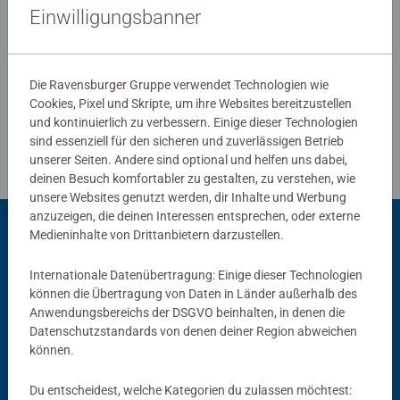
Ravensburg hergestellt werden. Jahrzehntelange
Einwilligungsbanner
Erfahrung in der Puzzleproduktion, den hohen
Qualitätsanspruch an Material, Motiv und Design lassen
Verfasse eine Bewertung
die Herzen der Puzzler höherschlagen und erleben, wie
Die Ravensburger Gruppe verwendet Technologien wie
eins zum andern passt. Das ist die Ravensburger
Cookies, Pixel und Skripte, um ihre Websites bereitzustellen
Richtlinien für Bewertungen
Leidenschaft für Qualität.
und kontinuierlich zu verbessern. Einige dieser Technologien
sind essenziell für den sicheren und zuverlässigen Betrieb
unserer Seiten. Andere sind optional und helfen uns dabei,
deinen Besuch komfortabler zu gestalten, zu verstehen, wie
unsere Websites genutzt werden, dir Inhalte und Werbung
anzuzeigen, die deinen Interessen entsprechen, oder externe
Medieninhalte von Drittanbietern darzustellen.
Passend dazu
Internationale Datenübertragung: Einige dieser Technologien
können die Übertragung von Daten in Länder außerhalb des
Anwendungsbereichs der DSGVO beinhalten, in denen die
Datenschutzstandards von denen deiner Region abweichen
können.
Du entscheidest, welche Kategorien du zulassen möchtest: