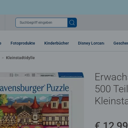
Suchbegriff eingeben
e
Fotoprodukte
Kinderbücher
Disney Lorcana
Gesche
Kleinstadtidylle
Erwach
500 Teil
Kleinsta
€ 12,99