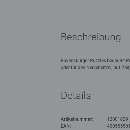
Beschreibung
Ravensburger Puzzles bedeutet Pu
oder für den Nervenkitzel, auf Zei
außergewöhnliches Motiv: Es wurde
Wettkampf gepuzzelt. Ein echtes H
Details
Ravensburger Puzzles: Puzzlespaß
ein hoher Qualitätsanspruch an Ma
hergestellt, die noch heute in äu
Qualität, Liebe zum Detail und ei
Artikelnummer:
12001829
unvergessliches Puzzleerlebnis. 
EAN:
40055550