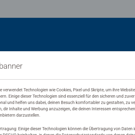
sbanner
 verwendet Technologien wie Cookies, Pixel und Skripte, um ihre Website
sern. Einige dieser Technologien sind essenziell für den sicheren und zuve
onal und helfen uns dabei, deinen Besuch komfortabler zu gestalten, zu v
, dir Inhalte und Werbung anzuzeigen, die deinen Interessen entsprechen
nbietern darzustellen.
rtragung: Einige dieser Technologien können die Übertragung von Daten 