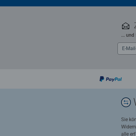
... und
Sie kö
Widerr
alle e