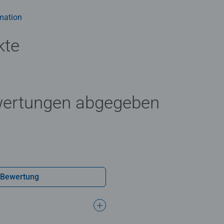
iebhaber das perfekte Puzzle!
mation
kte
wertungen abgegeben
 Bewertung