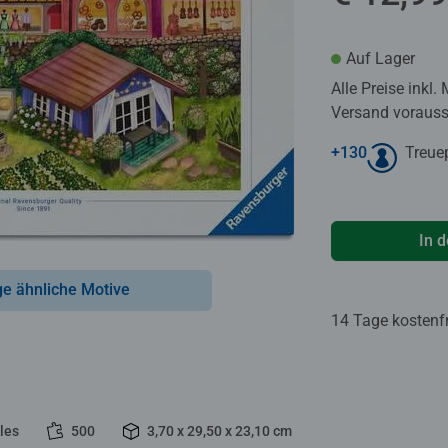
Auf Lager
Alle Preise inkl.
Versand voraussi
+
130
Treue
In 
ge ähnliche Motive
14 Tage kostenf
les
500
3,70 x 29,50 x 23,10 cm