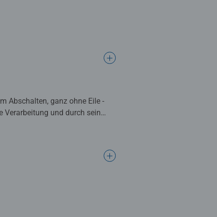
m Abschalten, ganz ohne Eile -
ge Verarbeitung und durch sein
fahrenen Puzzleprofis im
ung in der Puzzleproduktion und
zzleteile mit Stanzwerkzeugen
en. Diese Leidenschaft für
inzigartig und garantieren ein
bis zum bis zum ehrgeizigen Speed