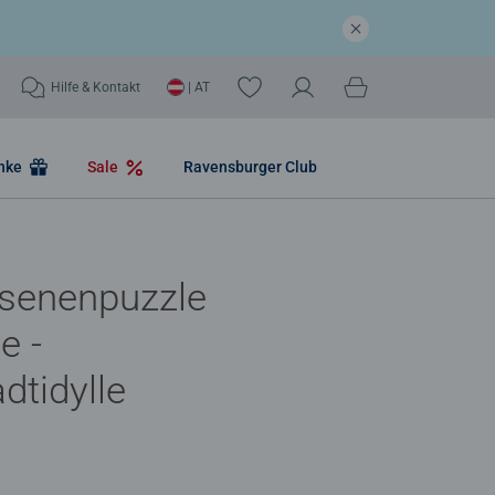
Hilfe & Kontakt
| AT
nke
Sale
Ravensburger Club
senenpuzzle
e -
dtidylle