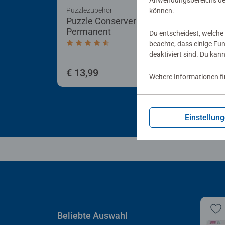
Anwendungsbereichs der
Puzzlezubehör
Puzz
können.
Puzzle Conserver
Puz
Permanent
Du entscheidest, welche 
beachte, dass einige Fu
Durchschnittliche Bewertung 4,4 von 5 
deaktiviert sind. Du kan
€ 13,99
€ 4
Weitere Informationen f
Einstellun
Beliebte Auswahl