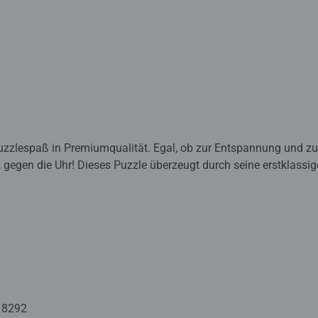
zzlespaß in Premiumqualität. Egal, ob zur Entspannung und zu
t, gegen die Uhr! Dieses Puzzle überzeugt durch seine erstklassi
 speziell für die Puzzlemeisterschaften entwickelt und von er
ighlight für alle, die das Besondere schätzen.
 auf höchstem Niveau. Dahinter stehen jahrzehntelange Erfahr
terial, Motiv und Design. So werden die charakteristischen Pu
ßerster Präzision im oberschwäbischen Ravensburg gefertigt werd
ne riesige Auswahl an Motiven machen Ravensburger Puzzles so e
Vom Anfänger bis zum Profi. Vom entspannten Freizeit-Puzzler 
18292