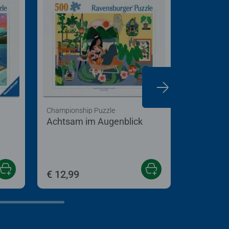
Championship Puzzle
Puzzle für
Achtsam im Augenblick
Glorious
€ 12,99
€ 12,99