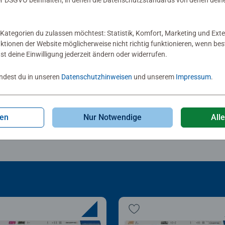
 DSGVO beinhalten, in denen die Datenschutzstandards von denen dein
lezubehör
Puzzlezubehör
zle-Rahmen, schwarz
Puzzle-Rahmen, schwar
Kategorien du zulassen möchtest: Statistik, Komfort, Marketing und Exte
nktionen der Website möglicherweise nicht richtig funktionieren, wenn b
Sternen.
nst deine Einwilligung jederzeit ändern oder widerrufen.
0,00
€ 30,00
indest du in unseren
Datenschutzhinweisen
und unserem
Impressum
.
gen
Nur Notwendige
All