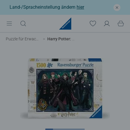
Land-/Spracheinstellung ändern
hier
Puzzle für Erwachsene
Harry Potter: Gryffindor vs. Slytherin