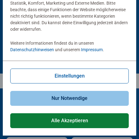
Statistik, Komfort, Marketing und Externe Medien. Bitte
beachte, dass einige Funktionen der Website möglicherweise
Puzzlezubehör
Puzzlezubehör
Puzzle Conserver Permanent
Puzzle-Rahmen, schwarz
nicht richtig funktionieren, wenn bestimmte Kategorien
Durchschnittliche Bewertung 4,4 von 5 Sternen.
deaktiviert sind. Du kannst deine Einwilligung jederzeit ändern
oder widerrufen.
€ 13,99
€ 40,00
Weitere Informationen findest du in unseren
Datenschutzhinweisen
und unserem
Impressum
.
Einstellungen
Nur Notwendige
Beliebte Auswahl
Alle Akzeptieren
Andere Kunden mögen auch