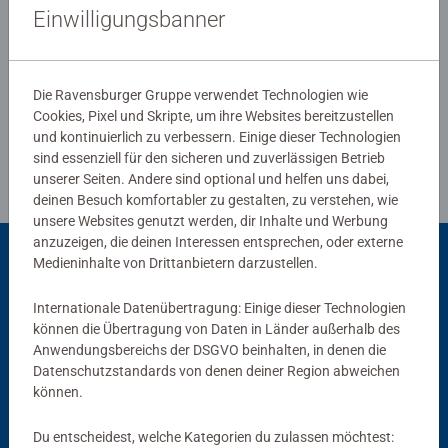
Ravensburg hergestellt werden. Jahrzehntelange
Einwilligungsbanner
Erfahrung in der Puzzleproduktion, den hohen
Qualitätsanspruch an Material, Motiv und Design lassen
Verfasse eine Bewertung
die Herzen der Puzzler höherschlagen und erleben, wie
Die Ravensburger Gruppe verwendet Technologien wie
eins zum andern passt. Das ist die Ravensburger
Cookies, Pixel und Skripte, um ihre Websites bereitzustellen
Richtlinien für Bewertungen
Leidenschaft für Qualität.
und kontinuierlich zu verbessern. Einige dieser Technologien
sind essenziell für den sicheren und zuverlässigen Betrieb
unserer Seiten. Andere sind optional und helfen uns dabei,
deinen Besuch komfortabler zu gestalten, zu verstehen, wie
unsere Websites genutzt werden, dir Inhalte und Werbung
anzuzeigen, die deinen Interessen entsprechen, oder externe
Medieninhalte von Drittanbietern darzustellen.
Passend dazu
Internationale Datenübertragung: Einige dieser Technologien
können die Übertragung von Daten in Länder außerhalb des
Anwendungsbereichs der DSGVO beinhalten, in denen die
Datenschutzstandards von denen deiner Region abweichen
können.
Du entscheidest, welche Kategorien du zulassen möchtest: