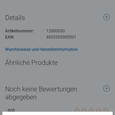
Details
Artikelnummer:
12000050
EAN:
4005555000501
Warnhinweise und Herstellerinformation
Ähnliche Produkte
Noch keine Bewertungen
abgegeben
0/0