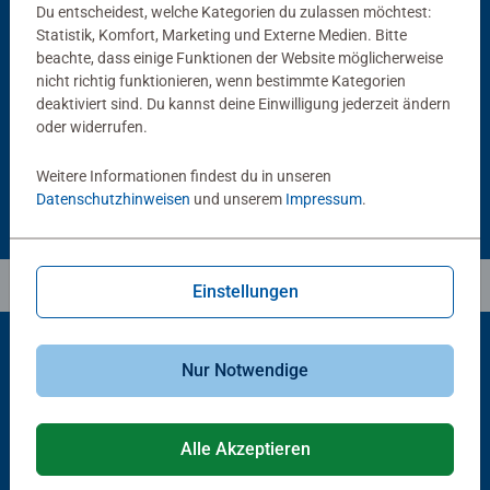
Du entscheidest, welche Kategorien du zulassen möchtest:
Statistik, Komfort, Marketing und Externe Medien. Bitte
Puzzlezubehör
Puzzlezubehör
Puzzle Conserver Permanent
Puzzle-Rahmen, schwarz
beachte, dass einige Funktionen der Website möglicherweise
Durchschnittliche Bewertung 4,4 von 5 Sternen.
nicht richtig funktionieren, wenn bestimmte Kategorien
deaktiviert sind. Du kannst deine Einwilligung jederzeit ändern
oder widerrufen.
€ 13,99
€ 40,00
Weitere Informationen findest du in unseren
Datenschutzhinweisen
und unserem
Impressum
.
Einstellungen
Nur Notwendige
Beliebte Auswahl
Andere Kunden mögen auch
Alle Akzeptieren