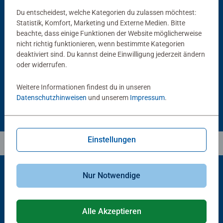
Du entscheidest, welche Kategorien du zulassen möchtest:
Statistik, Komfort, Marketing und Externe Medien. Bitte
Puzzlezubehör
Puzzlezubehör
beachte, dass einige Funktionen der Website möglicherweise
Puzzle Conserver Permanent
Puzzle-Rahmen, schwarz
nicht richtig funktionieren, wenn bestimmte Kategorien
Durchschnittliche Bewertung 4,4 von 5 Sternen.
deaktiviert sind. Du kannst deine Einwilligung jederzeit ändern
oder widerrufen.
€ 13,99
€ 40,00
Weitere Informationen findest du in unseren
Datenschutzhinweisen
und unserem
Impressum
.
Einstellungen
Nur Notwendige
Beliebte Auswahl
Andere Kunden mögen auch
Alle Akzeptieren