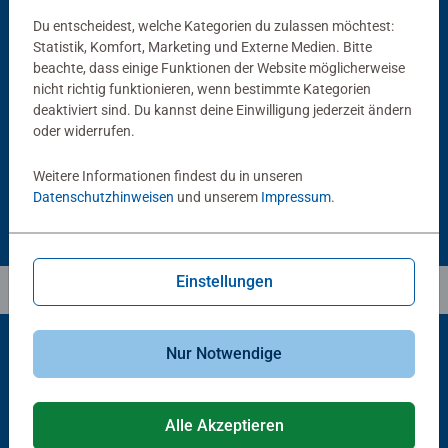
Du entscheidest, welche Kategorien du zulassen möchtest:
Statistik, Komfort, Marketing und Externe Medien. Bitte
Puzzlezubehör
Puzzlezubehör
beachte, dass einige Funktionen der Website möglicherweise
Puzzle Conserver Permanent
Puzzle-Rahmen, schwarz
nicht richtig funktionieren, wenn bestimmte Kategorien
Durchschnittliche Bewertung 4,4 von 5 Sternen.
deaktiviert sind. Du kannst deine Einwilligung jederzeit ändern
oder widerrufen.
€ 13,99
€ 40,00
Weitere Informationen findest du in unseren
Datenschutzhinweisen
und unserem
Impressum
.
Einstellungen
Nur Notwendige
Beliebte Auswahl
Alle Akzeptieren
Andere Kunden mögen auch