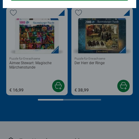
Puzzle für Erwachsene
Puzzle für Erwachsene
Aimee Stewart: Magische
Der Herr der Ringe
Märchenstunde
€ 16,99
€ 38,99