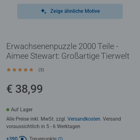
Zeige ähnliche Motive
Erwachsenenpuzzle 2000 Teile -
Aimee Stewart: Großartige Tierwelt
(3)
Durchschnittliche Bewertung 5,0 von 5 Sternen.
€ 38,99
Auf Lager
Alle Preise inkl. MwSt. zzgl.
Versandkosten
. Versand
voraussichtlich in 5 - 6 Werktagen
+
390
Treuepunkte