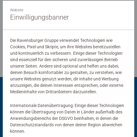
äußerster Uhrmacherpräzision im oberschwäbischen
Website
Ravensburg hergestellt werden. Jahrzehntelange
Einwilligungsbanner
Bewertungen
Erfahrung in der Puzzleproduktion, den hohen
Qualitätsanspruch an Material, Motiv und Design lassen
die Herzen der Puzzler höherschlagen und erleben, wie
Die Ravensburger Gruppe verwendet Technologien wie
eins zum andern passt. Das ist die Ravensburger
Cookies, Pixel und Skripte, um ihre Websites bereitzustellen
Richtlinien für Bewertungen
Leidenschaft für Qualität.
und kontinuierlich zu verbessern. Einige dieser Technologien
sind essenziell für den sicheren und zuverlässigen Betrieb
unserer Seiten. Andere sind optional und helfen uns dabei,
deinen Besuch komfortabler zu gestalten, zu verstehen, wie
unsere Websites genutzt werden, dir Inhalte und Werbung
anzuzeigen, die deinen Interessen entsprechen, oder externe
Passend dazu
Medieninhalte von Drittanbietern darzustellen.
Internationale Datenübertragung: Einige dieser Technologien
können die Übertragung von Daten in Länder außerhalb des
Anwendungsbereichs der DSGVO beinhalten, in denen die
Datenschutzstandards von denen deiner Region abweichen
können.