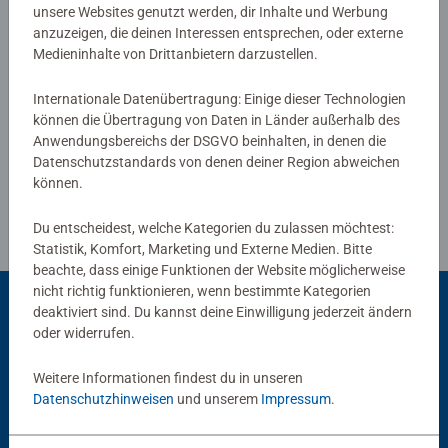
von Ravensburger Kinderpuzzles mit den beliebtesten
unsere Websites genutzt werden, dir Inhalte und Werbung
anzuzeigen, die deinen Interessen entsprechen, oder externe
Motiven, von 2 Teilen bis 300 Teilen, ist garantiert für
Medieninhalte von Drittanbietern darzustellen.
jedes Kind das Richtige dabei. Die Auswahl der Motive
Verfasse eine Bewertung
und die hohe Qualität unserer Kinderpuzzles liegen uns
Internationale Datenübertragung: Einige dieser Technologien
sehr am Herzen. Deshalb wird die Unbedenklichkeit aller
können die Übertragung von Daten in Länder außerhalb des
Richtlinien für Bewertungen
Materialien von einem unabhängigen Institut bestätigt.
Anwendungsbereichs der DSGVO beinhalten, in denen die
Seit mehr als 100 Jahren entwickeln wir Puzzles, wie
Datenschutzstandards von denen deiner Region abweichen
Kinder sie lieben: altersgerecht in Motiv, Teilezahl und -
können.
größe.
Du entscheidest, welche Kategorien du zulassen möchtest:
Statistik, Komfort, Marketing und Externe Medien. Bitte
beachte, dass einige Funktionen der Website möglicherweise
nicht richtig funktionieren, wenn bestimmte Kategorien
deaktiviert sind. Du kannst deine Einwilligung jederzeit ändern
oder widerrufen.
Beliebte Auswahl
Weitere Informationen findest du in unseren
Andere Kunden mögen auch
Datenschutzhinweisen
und unserem
Impressum
.