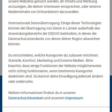
unsere Websites genutzt werden, dir Inhalte und Werbung
0/0
Papier, um ein blendfreies Puzzle-Bild zu schaffen, dessen
anzuzeigen, die deinen Interessen entsprechen, oder externe
Qualität Sie sehen und fühlen können. Unsere
Medieninhalte von Drittanbietern darzustellen.
Stahlschneidewerkzeuge werden von Hand entworfen und
gefertigt. Dadurch wird sichergestellt, dass kein Teil dem
Internationale Datenübertragung: Einige dieser Technologien
Verfasse eine Bewertung
können die Übertragung von Daten in Länder außerhalb des
anderen gleicht und ein perfekter Zusammenhalt
Anwendungsbereichs der DSGVO beinhalten, in denen die
garantiert ist. Genießen Sie noch heute die Ravensburger
Datenschutzstandards von denen deiner Region abweichen
Richtlinien für Bewertungen
Qualität mit dieser familienfreundlichen Aktivität!
können.
Teile suchen, anfügen und sich über das immer größer
Du entscheidest, welche Kategorien du zulassen möchtest:
werdende Bild freuen - Puzzeln ist, wenn sich ein Erfolg an
Statistik, Komfort, Marketing und Externe Medien. Bitte
den anderen reiht.
beachte, dass einige Funktionen der Website möglicherweise
nicht richtig funktionieren, wenn bestimmte Kategorien
deaktiviert sind. Du kannst deine Einwilligung jederzeit ändern
Deshalb lieben Kinder es, die Puzzleteile immer wieder zu
oder widerrufen.
ihren Lieblingsmotiven zusammen zu setzen. Doch
Puzzles bieten mehr als Spaß: Mit der richtigen
Weitere Informationen findest du in unseren
Beliebte Auswahl
Schwierigkeit gewählt, lassen sie Kinder jeden Alters an
Datenschutzhinweisen
und unserem
Impressum
.
den Herausforderungen wachsen, erhöhen ihre Geduld
Andere Kunden mögen auch
und stärken ihr Selbstvertrauen. In der großen Auswahl