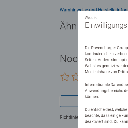
Warnhinweise und Herstellerinfor
Website
Ähnliche Produ
Einwilligung
Die Ravensburger Gruppe
kontinuierlich zu verbes
Noch keine Be
Seiten. Andere sind opti
Websites genutzt werden
Medieninhalte von Dritta
0/0
Internationale Datenübe
Anwendungsbereichs der
können.
Verfasse eine
Du entscheidest, welche 
beachte, dass einige Fu
Richtlinien für Bewertungen
deaktiviert sind. Du kan