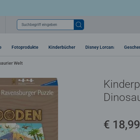
Suchbegriff eingeben
e
Fotoprodukte
Kinderbücher
Disney Lorcana
Gesche
saurier Welt
Kinderp
Dinosau
€ 18,99