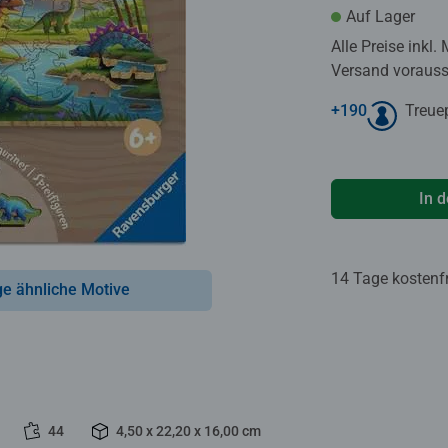
Auf Lager
Alle Preise inkl.
Versand voraussi
+
190
Treue
In 
14 Tage kostenf
ge ähnliche Motive
44
4,50 x 22,20 x 16,00 cm