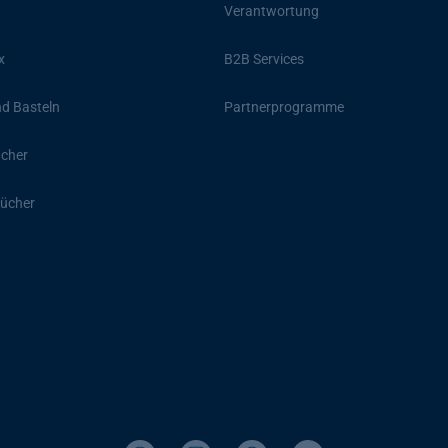
Verantwortung
x
B2B Services
d Basteln
Partnerprogramme
ücher
ücher