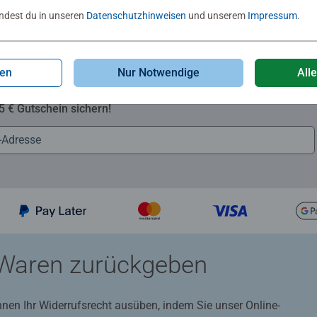
indest du in unseren
Datenschutzhinweisen
und unserem
Impressum
.
gen
Nur Notwendige
All
Zum Newsletter anmelden
 5 € Gutschein sichern!
Waren zurückgeben
nnen Ihr Widerrufsrecht ausüben, indem Sie unser Online-