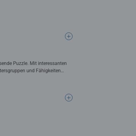
sende Puzzle. Mit interessanten
Altersgruppen und Fähigkeiten
hren.
erial, Motiv und Design. Diese
n und Teilezahlen machen
nger bis zum Profi: Hier findet