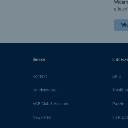
Widerr
alle e
Wid
Service
Entdeck
Kontakt
BRIO
Kundenkonto
Thinkfun
AGB Club & Account
Puzzle
Newsletter
3D Puzzl