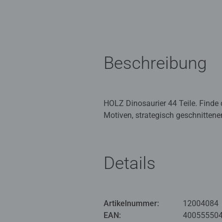
Beschreibung
HOLZ Dinosaurier 44 Teile. Finde 
Motiven, strategisch geschnittenen
garantiert. Genießen Sie Ravensbur
Ravensburger Puzzles bedeuten P
Details
Leidenschaft für Qualität und Li
Ravensburger Puzzles so einzigart
jeder Puzzleliebhaber das perfekt
Artikelnummer:
12004084
EAN:
40055550