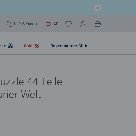
Hilfe & Kontakt
| AT
nke
Sale
Ravensburger Club
uzzle 44 Teile -
rier Welt