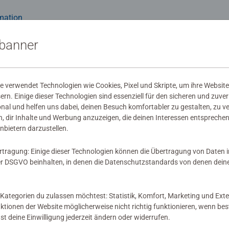
mation
kte
sbanner
 verwendet Technologien wie Cookies, Pixel und Skripte, um ihre Website
sern. Einige dieser Technologien sind essenziell für den sicheren und zuve
wertungen abgegeben
onal und helfen uns dabei, deinen Besuch komfortabler zu gestalten, zu v
, dir Inhalte und Werbung anzuzeigen, die deinen Interessen entsprechen
nbietern darzustellen.
rtragung: Einige dieser Technologien können die Übertragung von Daten 
 DSGVO beinhalten, in denen die Datenschutzstandards von denen dein
 Bewertung
Kategorien du zulassen möchtest: Statistik, Komfort, Marketing und Exte
nktionen der Website möglicherweise nicht richtig funktionieren, wenn b
nst deine Einwilligung jederzeit ändern oder widerrufen.