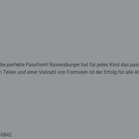
die perfekte Passform! Ravensburger hat für jedes Kind das pas
 Teilen und einer Vielzahl von Formaten ist der Erfolg für alle 
ger Qualität mit dieser familienfreundlichen Aktivität! Ab 6 Ja
uzzlespaß in Premiumqualität mit einem hohen Anspruch an Mat
ebe zum Detail sowie eine riesige Auswahl an Motiven, Formate
ig und garantieren ein unvergessliches Puzzleerlebnis. Vom Anfä
e Puzzle!
40842