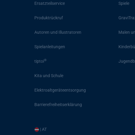
Ersatzteilservice
Spiele
Produktrückruf
GraviTra
Autoren und Illustratoren
Malen un
Spielanleitungen
Kinderb
®
tiptoi
Jugendb
Kita und Schule
Elektroaltgeräteentsorgung
Barrierefreiheitserklärung
| AT