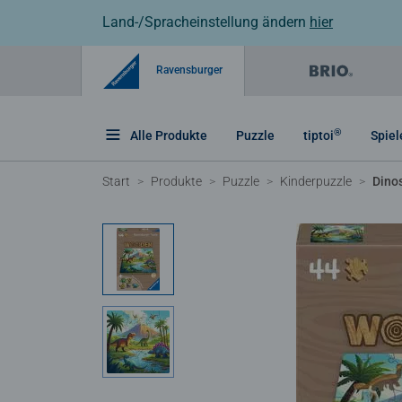
Land-/Spracheinstellung ändern
hier
Ravensburger
®
Alle Produkte
Puzzle
tiptoi
Spiel
Start
Produkte
Puzzle
Kinderpuzzle
Dino